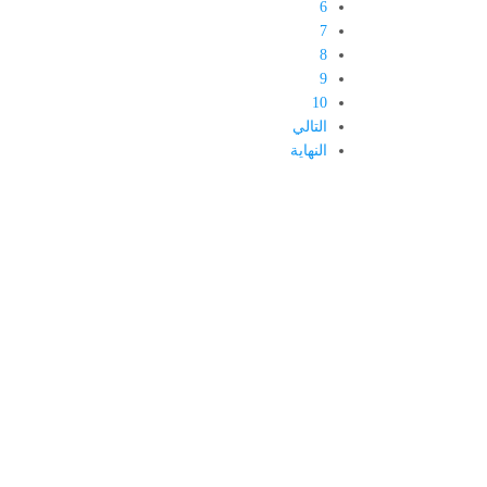
6
7
8
9
10
التالي
النهاية