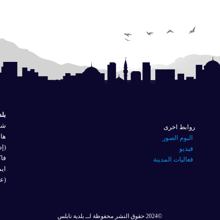
بلد
شار
روابط اخرى
هاتف
البوم الصور
(إد
فيديو
فاكس 
فعاليات المدينة
ايم
(عل
©2024 حقوق النشر محفوظة لــ بلدية نابلس