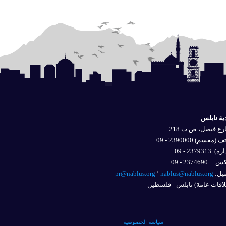
ية نابلس
ع فيصل، ص.ب 218
 (مقسم) 2390000 - 09
ارة)
2379313 - 09
2374690 - 09
يل: 
nablus@nablus.org
٬
pr@nablus.org
اقات عامة) نابلس - فلسطين
سياسة الخصوصية