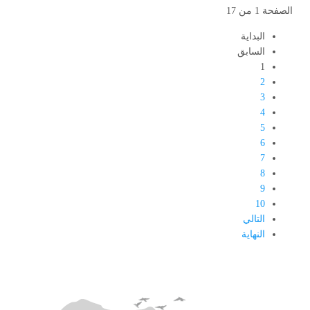
الصفحة 1 من 17
البداية
السابق
1
2
3
4
5
6
7
8
9
10
التالي
النهاية