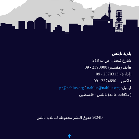
بلدية نابلس
شارع فيصل، ص.ب 218
هاتف (مقسم) 2390000 - 09
(إدارة)
2379313 - 09
فاكس 2374690 - 09
ايميل: 
nablus@nablus.org
٬
pr@nablus.org
(علاقات عامة) نابلس - فلسطين
©2024 حقوق النشر محفوظة لــ بلدية نابلس