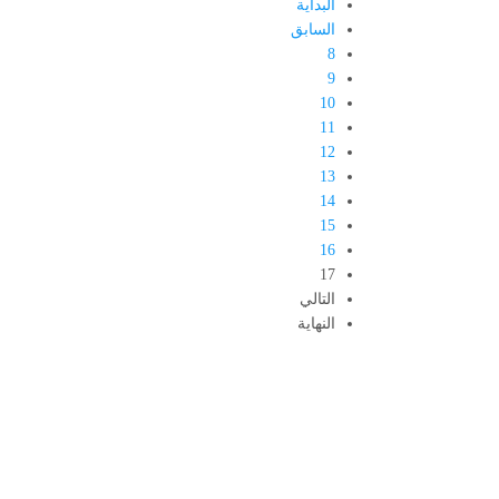
البداية
السابق
8
9
10
11
12
13
14
15
16
17
التالي
النهاية