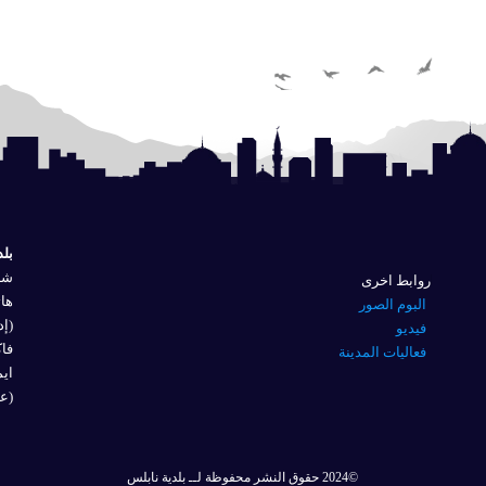
بلد
شار
روابط اخرى
هاتف
البوم الصور
(إد
فيديو
فاكس 
فعاليات المدينة
ايم
(عل
©2024 حقوق النشر محفوظة لــ بلدية نابلس