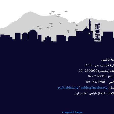
ية نابلس
ع فيصل، ص.ب 218
 (مقسم) 2390000 - 09
ارة)
2379313 - 09
2374690 - 09
يل: 
nablus@nablus.org
٬
pr@nablus.org
اقات عامة) نابلس - فلسطين
سياسة الخصوصية