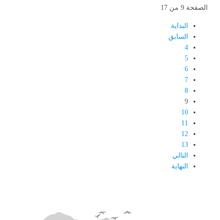
الصفحة 9 من 17
البداية
السابق
4
5
6
7
8
9
10
11
12
13
التالي
النهاية