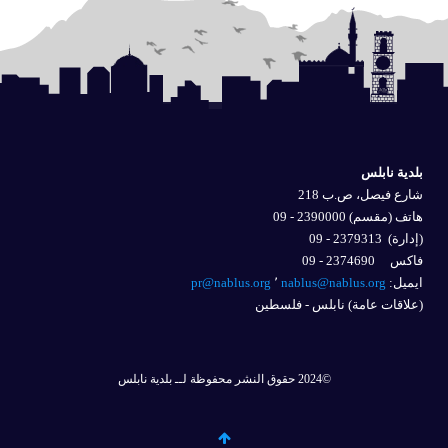
بلدية نابلس
شارع فيصل، ص.ب 218
هاتف (مقسم) 2390000 - 09
(إدارة)
2379313 - 09
فاكس 2374690 - 09
ايميل: 
nablus@nablus.org
٬
pr@nablus.org
(علاقات عامة) نابلس - فلسطين
©2024 حقوق النشر محفوظة لــ بلدية نابلس