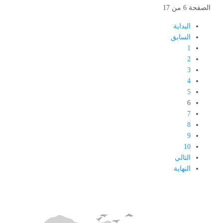
الصفحة 6 من 17
البداية
السابق
1
2
3
4
5
6
7
8
9
10
التالي
النهاية