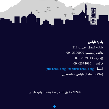
بلدية نابلس
شارع فيصل، ص.ب 218
هاتف (مقسم) 2390000 - 09
(إدارة)
2379313 - 09
فاكس 2374690 - 09
ايميل: 
nablus@nablus.org
٬
pr@nablus.org
(علاقات عامة) نابلس - فلسطين
©2024 حقوق النشر محفوظة لــ بلدية نابلس