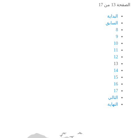
الصفحة 13 من 17
البداية
السابق
8
9
10
11
12
13
14
15
16
17
التالي
النهاية