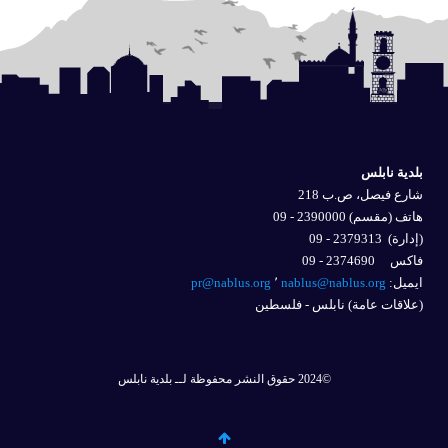
بلدية نابلس
شارع فيصل، ص.ب 218
هاتف (مقسم) 2390000 - 09
(إدارة)
2379313 - 09
فاكس 2374690 - 09
ايميل: 
nablus@nablus.org
٬
pr@nablus.org
(علاقات عامة) نابلس - فلسطين
©2024 حقوق النشر محفوظة لــ بلدية نابلس