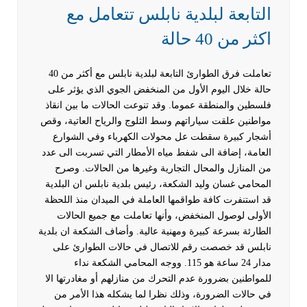
التابعة لبلدية نابلس تتعامل مع
اكثر من 40 حالة
تعاملت فرق الطوارئ التابعة لبلدية نابلس مع أكثر من 40
حالة خلال اليوم الأول من المنخفض الجوي الذي يؤثر على
فلسطين والمنطقة عموما. وقد تنوعت الحالات ما بين انقاذ
مواطنين علقت سياراتهم وسط الثلوج والرياح العاتية، وقص
أشجار كبيرة سقطت عل محولات الكهرباء وفي الشوارع
العامة، إضافة الى شفط مياه الأمطار التي تسربت الى عدد
من المنازل والمحال التجارية وغيرها من الحالات.
وصرح
المحامي غسان وليد الشكعة، رئيس بلدية نابلس ان البلدية
قد استنفرت كافة طواقمها العاملة في الميدان منذ اللحظة
الأولى لوصول المنخفض، وأنها تعاملت مع جميع الحالات
الطارئة بسرعة كبيرة ومهنية عالية. وأضاف الشكعة ان بلدية
نابلس قد خصصت رقم للاتصال في حالات الطوارئ على
مدار 24 ساعة هو 115.
ووجه المحامي الشكعة نداء
للمواطنين بضرورة عدم التحرك من منازلهم أو مغادرتها الا
في حالات الضرورة، وذلك نظرا لما يشكله هذا الأمر من