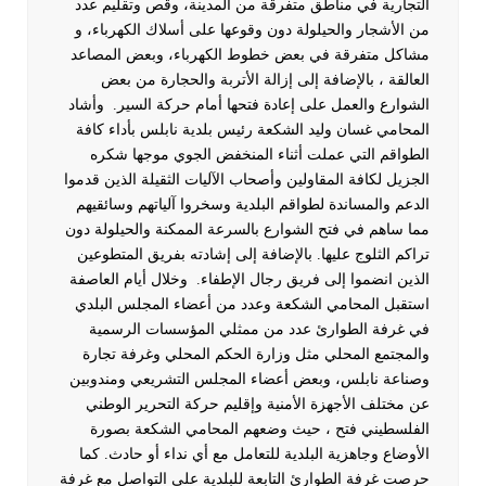
التجارية في مناطق متفرقة من المدينة، وقص وتقليم عدد
من الأشجار والحيلولة دون وقوعها على أسلاك الكهرباء، و
مشاكل متفرقة في بعض خطوط الكهرباء، وبعض المصاعد
العالقة ، بالإضافة إلى إزالة الأتربة والحجارة من بعض
الشوارع والعمل على إعادة فتحها أمام حركة السير.
وأشاد
المحامي غسان وليد الشكعة رئيس بلدية نابلس بأداء كافة
الطواقم التي عملت أثناء المنخفض الجوي موجها شكره
الجزيل لكافة المقاولين وأصحاب الآليات الثقيلة الذين قدموا
الدعم والمساندة لطواقم البلدية وسخروا آلياتهم وسائقيهم
مما ساهم في فتح الشوارع بالسرعة الممكنة والحيلولة دون
تراكم الثلوج عليها. بالإضافة إلى إشادته بفريق المتطوعين
الذين انضموا إلى فريق رجال الإطفاء.
وخلال أيام العاصفة
استقبل المحامي الشكعة وعدد من أعضاء المجلس البلدي
في غرفة الطوارئ عدد من ممثلي المؤسسات الرسمية
والمجتمع المحلي مثل وزارة الحكم المحلي وغرفة تجارة
وصناعة نابلس، وبعض أعضاء المجلس التشريعي ومندوبين
عن مختلف الأجهزة الأمنية وإقليم حركة التحرير الوطني
الفلسطيني فتح ، حيث وضعهم المحامي الشكعة بصورة
الأوضاع وجاهزية البلدية للتعامل مع أي نداء أو حادث. كما
حرصت غرفة الطوارئ التابعة للبلدية على التواصل مع غرفة