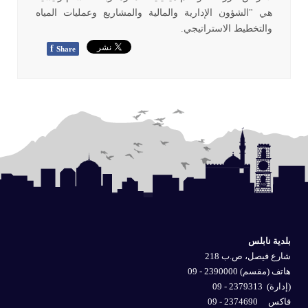
هي "الشؤون الإدارية والمالية والمشاريع وعمليات المياه
والتخطيط الاستراتيجي.
f
Share
بلدية نابلس
شارع فيصل، ص.ب 218
هاتف (مقسم) 2390000 - 09
(إدارة)
2379313 - 09
فاكس 2374690 - 09