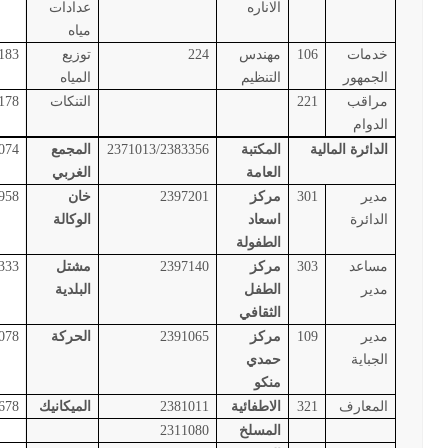
الاناره
عدادات
مياه
خدمات
106
مهندس
224
توزيع
183
الجمهور
التنظيم
المياه
مراقب
221
التنكات
178
الدوام
الدائرة المالية
المكتبة
2371013/2383356
المجمع
074
العامة
الغربي
مدير
301
مركز
2397201
خان
958
الدائرة
اسعاد
الوكالة
الطفولة
مساعد
303
مركز
2397140
مشتل
333
مدير
الطفل
البلدية
الثقافي
مدير
109
مركز
2391065
الحركة
078
الجباية
حمدي
منكو
المعارف
321
الاطفائية
2381011
الميكانيك
678
المسلخ
2311080