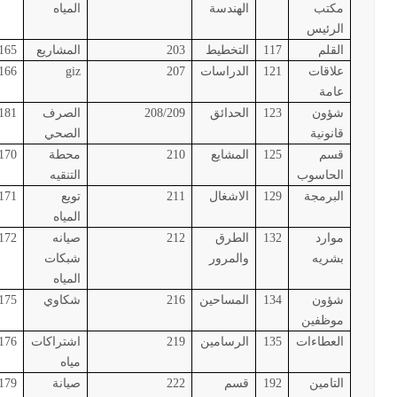
مكتب
الهندسة
المياه
الرئيس
القلم
117
التخطيط
203
المشاريع
165
علاقات
121
الدراسات
207
giz
166
عامة
شؤون
123
الحدائق
208/209
الصرف
181
قانونية
الصحي
قسم
125
المشايع
210
محطة
170
الحاسوب
التنقيه
البرمجة
129
الاشغال
211
تويع
171
المياه
موارد
132
الطرق
212
صيانه
172
بشريه
والمرور
شبكات
المياه
شؤون
134
المساحين
216
شكاوي
175
موظفين
العطاءات
135
الرسامين
219
اشتراكات
176
مياه
التامين
192
قسم
222
صيانة
179