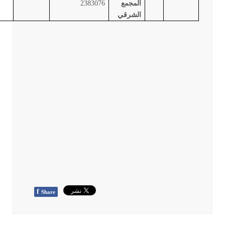
المجمع
2383076
الشرقي
f
Share