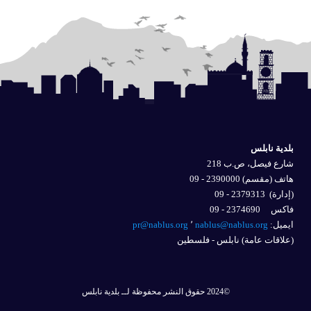
بلدية نابلس
شارع فيصل، ص.ب 218
هاتف (مقسم) 2390000 - 09
(إدارة)
2379313 - 09
فاكس 2374690 - 09
ايميل: 
nablus@nablus.org
٬
pr@nablus.org
(علاقات عامة) نابلس - فلسطين
©2024 حقوق النشر محفوظة لــ بلدية نابلس