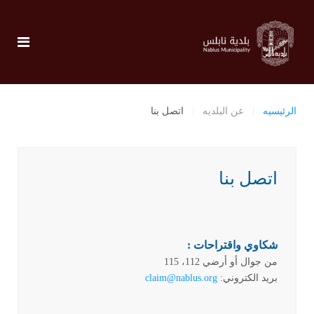
الرئيسيه
عن البلديه
اتصل بنا
اتصل بنا
شكاوي واقتراحات :
من جوال أو أرضي 112، 115
بريد الكتروني:
claim@nablus.org