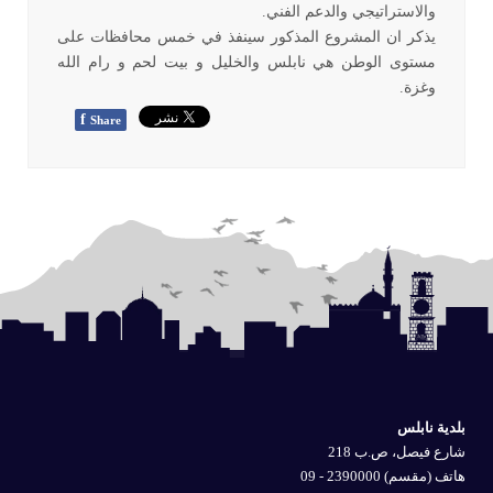
والاستراتيجي والدعم الفني.
يذكر ان المشروع المذكور سينفذ في خمس محافظات على
مستوى الوطن هي نابلس والخليل و بيت لحم و رام الله
وغزة.
f
Share
بلدية نابلس
شارع فيصل، ص.ب 218
هاتف (مقسم) 2390000 - 09