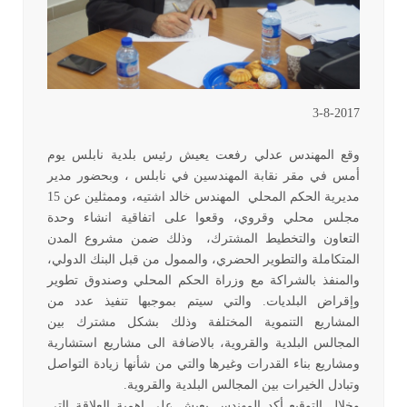
3-8-2017
وقع المهندس عدلي رفعت يعيش رئيس بلدية نابلس يوم
أمس في مقر نقابة المهندسين في نابلس ، وبحضور مدير
مديرية الحكم المحلي المهندس خالد اشتيه، وممثلين عن 15
مجلس محلي وقروي، وقعوا على اتفاقية انشاء وحدة
التعاون والتخطيط المشترك، وذلك ضمن مشروع المدن
المتكاملة والتطوير الحضري، والممول من قبل البنك الدولي،
والمنفذ بالشراكة مع وزراة الحكم المحلي وصندوق تطوير
وإقراض البلديات. والتي سيتم بموجبها تنفيذ عدد من
المشاريع التنموية المختلفة وذلك بشكل مشترك بين
المجالس البلدية والقروية، بالاضافة الى مشاريع استشارية
ومشاريع بناء القدرات وغيرها والتي من شأنها زيادة التواصل
وتبادل الخيرات بين المجالس البلدية والقروية.
وخلال التوقيع أكد المهندس يعيش على اهمية العلاقة التي