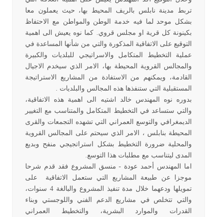
تربط مدينة نابلس بالريف المحيط بها، حيث يعملون معا
بشكل موحد لما فيه خدمة الوطن والمواطن مع الاحتفاظ
بكينونة كل قرية او مجلس قروي. كما نوه يعيش الى اهمية
التوقيع على الاتفاقية المذكورة والتي من شأنها المساعدة في
عملية التخطيط المتكامل والاسراتيجي للبلديات والكبيرة
والمجالس القروية المحيطة بها، الامر الذي سيخدم الاجيال
القادمة، ويمكنهم من الاستفادة من المشاريع الاستراتيجة
المستقبلية التي ستنفذها هذه المجالس والبلديات .
بدوره نوه المهندس خالد اشتيه الى اهمية هذه الاتفاقية،
والتي ستساعد في التخطيط المتكامل والمتناسب مع التغيير
الديمغرافي والتوسع العمراني التي تشهده التجمعات والقرى
المحيطة بنابلس ، الامر الذي سيحتم على المجالس القروية
والمحلية ضرورة التخطيط بشكل استراتجيجي منفح وبديع
المدى ليتناسب مع مطلبات هذا التوسع.
اما المهندس أحمد عودة - منسق المشروع فقد قدم شرحا
موجزا عن طبيعة المشاريع التي ستعمل الاتفاقية على
تمويلها ودعهما خلال مدة تنفيذ المشروع والبالغة 4 سنوات،
والتي تتخلص في مشاريع الدعم الفني واللوجستي وبناء
القدرات والموارد البشرية، والتخطيط العمراني