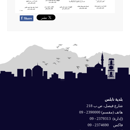
f
Share
بلدية نابلس
شارع فيصل، ص.ب 218
هاتف (مقسم) 2390000 - 09
(إدارة)
2379313 - 09
فاكس 2374690 - 09