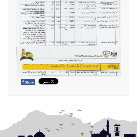
f
Share