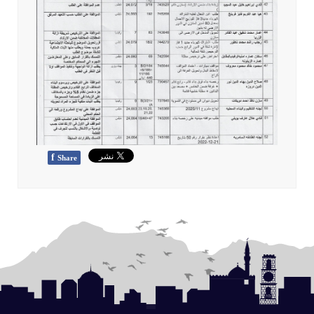
f
Share