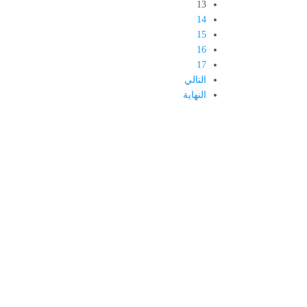
13
14
15
16
17
التالي
النهاية