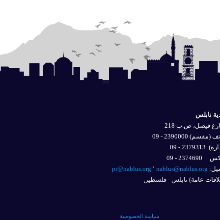
ية نابلس
ع فيصل، ص.ب 218
 (مقسم) 2390000 - 09
ارة)
2379313 - 09
2374690 - 09
يل: 
nablus@nablus.org
٬
pr@nablus.org
اقات عامة) نابلس - فلسطين
سياسة الخصوصية