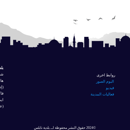
بلد
شار
روابط اخرى
هاتف
البوم الصور
(إد
فيديو
فاكس 
فعاليات المدينة
ايم
(عل
©2024 حقوق النشر محفوظة لــ بلدية نابلس