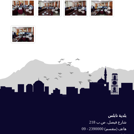
بلدية نابلس
شارع فيصل، ص.ب 218
هاتف (مقسم) 2390000 - 09