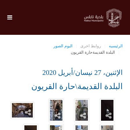
الرئيسيه
روابط اخرى
البوم الصور
البلدة القديمةحارة القريون
الإثنين، 27 نيسان/أبريل 2020
البلدة القديمة\حارة القريون