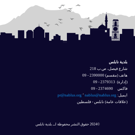
بلدية نابلس
شارع فيصل، ص.ب 218
هاتف (مقسم) 2390000 - 09
(إدارة)
2379313 - 09
فاكس 2374690 - 09
ايميل: 
nablus@nablus.org
٬
pr@nablus.org
(علاقات عامة) نابلس - فلسطين
©2024 حقوق النشر محفوظة لــ بلدية نابلس