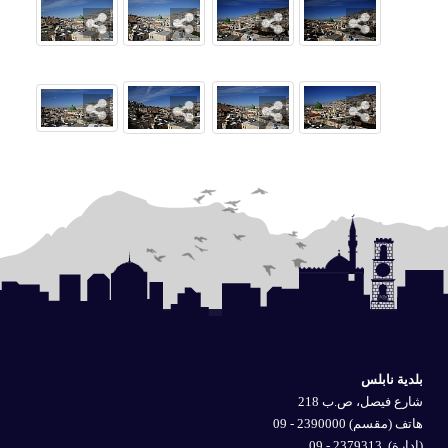
بلدية نابلس
شارع فيصل، ص.ب 218
هاتف (مقسم) 2390000 - 09
(إدارة)
2379313 - 09