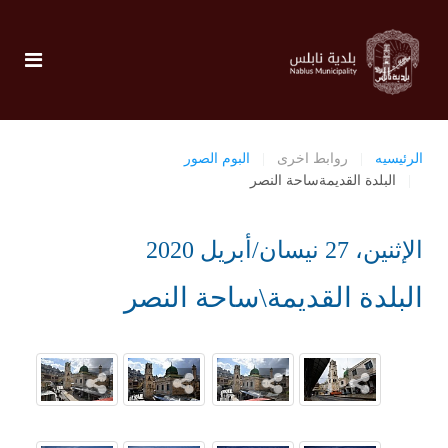
الرئيسيه
روابط اخرى
البوم الصور
البلدة القديمةساحة النصر
الإثنين، 27 نيسان/أبريل 2020
البلدة القديمة\ساحة النصر