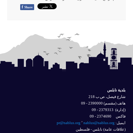
f
Share
بلدية نابلس
شارع فيصل، ص.ب 218
هاتف (مقسم) 2390000 - 09
(إدارة)
2379313 - 09
فاكس 2374690 - 09
ايميل: 
nablus@nablus.org
٬
pr@nablus.org
(علاقات عامة) نابلس - فلسطين