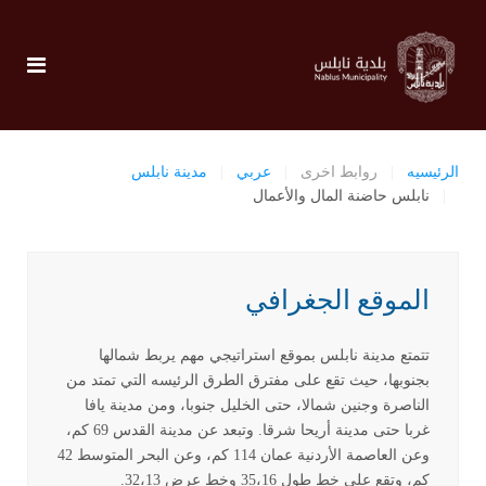
الرئيسيه
روابط اخرى
عربي
مدينة نابلس
نابلس حاضنة المال والأعمال
الموقع الجغرافي
تتمتع مدينة نابلس بموقع استراتيجي مهم يربط شمالها
بجنوبها، حيث تقع على مفترق الطرق الرئيسه التي تمتد من
الناصرة وجنين شمالا، حتى الخليل جنوبا، ومن مدينة يافا
غربا حتى مدينة أريحا شرقا. وتبعد عن مدينة القدس 69 كم،
وعن العاصمة الأردنية عمان 114 كم، وعن البحر المتوسط 42
كم، وتقع على خط طول 35،16 وخط عرض 32،13.