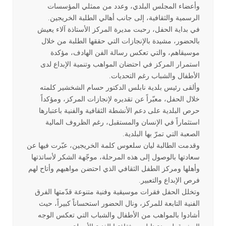
وأعضاء المجلس البلدي، وعدد من ممثلي المؤسسات
الرسمية والثقافية، إلى جانب أهالي الطلبة الخريجين
.
في بداية الحفل، رحبت مديرة المركز الأستاذة آلاء يعيش
بالحضور، مشيدة بالإنجازات التي حققها الطلبة من خلال
موسيقاهم، والتي تعكس رسالة الفن الهادف، مؤكدة
استمرار المركز في احتضان المواهب وتنمية الإبداع لدى
الأطفال والشباب رغم التحديات
.
وألقى رئيس بلدية نابلس الدكتور حسام الشخشير كلمته
خلال الحفل، معبّراً عن تقديره لإنجازات المركز، ومؤكداً
حرص البلدية على دعم الأنشطة الثقافية والفنية باعتبارها
استثماراً في الإنسان والمستقبل، رغم الظروف المالية
الصعبة التي تمرّ بها البلدية
.
وقدمت الطالبة ليان سلعوس كلمة الخريجين، عبّرت فيها عن
سعادتها بالوصول إلى هذه المرحلة، موجّهة الشكر لأساتذتها
وأهلها ومركز الطفل الثقافي الذي احتضن مواهبهم وأتاح لهم
فرص الإبداع والتعبير
.
وتخلل الحفل فقرات موسيقية وفنية متنوعة قدّمتها الفرق
الفنية التابعة للمركز، ونال الحضور استحساناً كبيراً، حيث
أشادوا بالمواهب من الأطفال والشباب التي تعكس الوجه