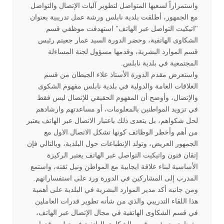
واستمراراً لسعيها المتواصل لتطوير آليات الإتصال والتواصل
مع الجمهور، أطلقت بلدية نابلس ورشة عمل تدريبية بعنوان
"اتيكيت التواصل عبر الهاتف" استهدفت موظفي قسم
الشكاوى الهاتفية، وحضر الدورة السيد عمار جعيتم رئيس
قسم الموارد البشرية، وقدمها مسؤول لجنة المساءلة
المجتمعية في بلدية نابلس
.
واستعرض مقدم الدورة الأستاذ علاء الجيطان من قسم
العلاقات العامة والدولية في بلدية نابلس مفهوم الشكوى
والإتصال، وأوضح أن المفهوم الحقيقي للإتصال ليس فقط
في تزويد المواطنين بالمعلومات، أو مساعدتهم وارشادهم
لحل شكواهم، بل يتعدى ذلك باعتبار الاتصال عبر الهاتف يعتبر
من أهم وأخطر الوظائف كونها تشكل الاتصال الاول مع
الجمهور العريض، وتولد الإنطباعات حول البلدية، وبالتالي فإن
إتقان فنون واتيكيت التواصل عبر الهاتف يعتبر الركيزة
الأساسية لبناء علاقة ايجابية مع المواطن ونيل ثقته، واستمع
المدرب إلى المشاركين في الدورة ورد على استفساراتهم
.
ومن جانبه أكد مدير الموارد البشرية في البلدية على أهمية
هذا اللقاء التدريبي والذي من شأنه تطوير قدرات العاملين
في قسم الشكاوى الهاتفية في مجال الإتصال عبر الهاتف،