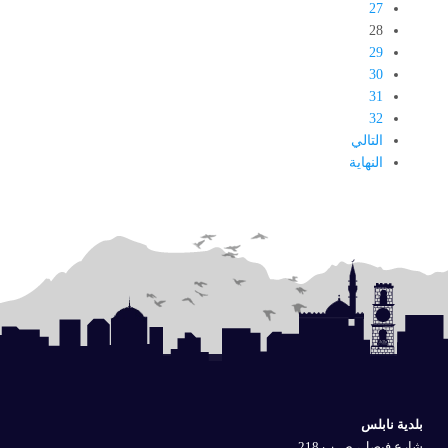
27
28
29
30
31
32
التالي
النهاية
بلدية نابلس
شارع فيصل، ص.ب 218