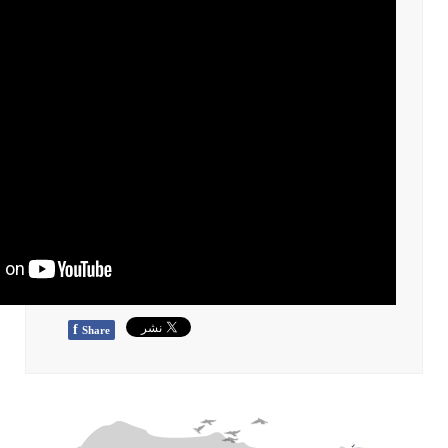
f
Share