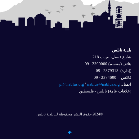
بلدية نابلس
شارع فيصل، ص.ب 218
هاتف (مقسم) 2390000 - 09
(إدارة)
2379313 - 09
فاكس 2374690 - 09
ايميل: 
nablus@nablus.org
٬
pr@nablus.org
(علاقات عامة) نابلس - فلسطين
©2024 حقوق النشر محفوظة لــ بلدية نابلس