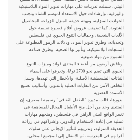
البيئي، شملت تدريبات على مهارات تدوير المواد البلاستيكية
والورقية، وإرشادات حول الاستعداد لموسم الشتاء وتجنب
الحوادث المنزلية، وتهيئة حديقة المنزل للزراعة المحاصيل
الشتوية. كما تضمنت عروض أفلام قصيرة تعليمة حول
الألعاب الشعبية، وجماليات التنوع الحيوي في فلسطين
وتحدياته، وطرق تدوير المواد، ودلالات الرموز المطبوعة على
المنتجات البلاستيكية، وتأثيراتها الصحية، وطرق صناعة
الشموع من مواد طبيعية.
وناقش أربعون من أعضاء المنتدى فوائد وميزات التنوع
الحيوي التي تضم نحو 2700 نوعًا، وتعرفوا على أسماء
النباتات الفلسطينية الأصلية، والأخطار التي تهددها، وسبل
التخلص الآمن من النفايات الصلبة بالتدوير، وأساليب تصنيع
الأسمدة العضوية.
بدورها، قالت مديرة "الطفل الثقافي" رسمية المصري، إن
المنتدى وجد من أجل منح الأطفال المجال للمساهمة في
تغيير الواقع البيئي الراهن في فلسطين، ومنحهم مهارات
عملية في إعادة الاستخدام والتدوير، وإشراكهم في زراعة
الحديقة المنزلية، وتدريبهم للتأثير الإيجابي على سلوك
أقرانهم في المدرسة، ثم الانتقال إلى المجتمع المحلي،