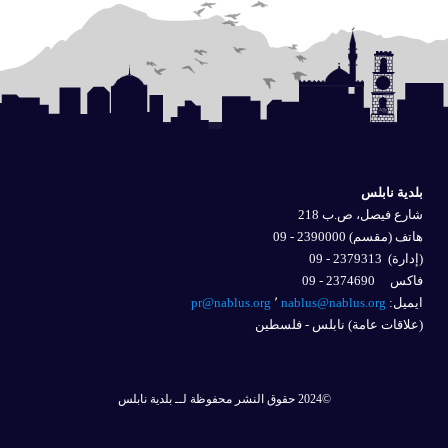
بلدية نابلس
شارع فيصل، ص.ب 218
هاتف (مقسم) 2390000 - 09
(إدارة)
2379313 - 09
فاكس 2374690 - 09
ايميل: 
nablus@nablus.org
٬
pr@nablus.org
(علاقات عامة) نابلس - فلسطين
©2024 حقوق النشر محفوظة لــ بلدية نابلس