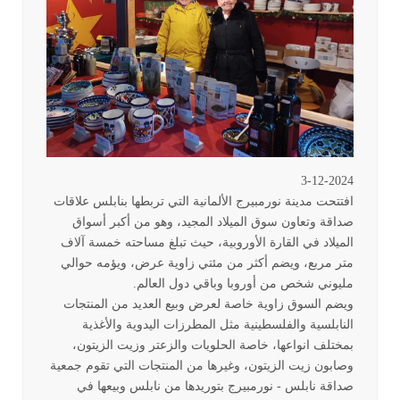
3-12-2024
افتتحت مدينة نورمبيرج الألمانية التي تربطها بنابلس علاقات
صداقة وتعاون سوق الميلاد المجيد، وهو من أكبر أسواق
الميلاد في القارة الأوروبية، حيث تبلغ مساحته خمسة آلاف
متر مربع، ويضم أكثر من مئتي زاوية عرض، ويؤمه حوالي
مليوني شخص من أوروبا وباقي دول العالم
.
ويضم السوق زاوية خاصة لعرض وبيع العديد من المنتجات
النابلسية والفلسطينية مثل المطرزات اليدوية والأغذية
بمختلف انواعها، خاصة الحلويات والزعتر وزيت الزيتون،
وصابون زيت الزيتون، وغيرها من المنتجات التي تقوم جمعية
صداقة نابلس - نورمبيرج بتوريدها من نابلس وبيعها في