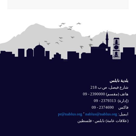
بلدية نابلس
شارع فيصل، ص.ب 218
هاتف (مقسم) 2390000 - 09
(إدارة)
2379313 - 09
فاكس 2374690 - 09
ايميل: 
nablus@nablus.org
٬
pr@nablus.org
(علاقات عامة) نابلس - فلسطين