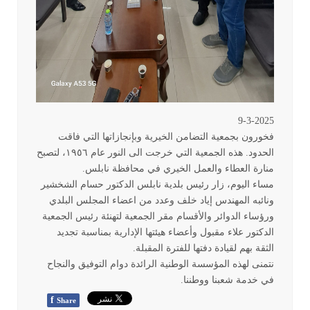
9-3-2025
فخورون بجمعية التضامن الخيرية وبإنجازاتها التي فاقت
الحدود. هذه الجمعية التي خرجت الى النور عام ١٩٥٦، لتصبح
منارة العطاء والعمل الخيري في محافظة نابلس
.
مساء اليوم، زار رئيس بلدية نابلس الدكتور حسام الشخشير
ونائبه المهندس إياد خلف وعدد من اعضاء المجلس البلدي
ورؤساء الدوائر والأقسام مقر الجمعية لتهنئة رئيس الجمعية
الدكتور علاء مقبول وأعضاء هيئتها الإدارية بمناسبة تجديد
الثقة بهم لقيادة دفتها للفترة المقبلة
.
نتمنى لهذه المؤسسة الوطنية الرائدة دوام التوفيق والنجاح
في خدمة شعبنا ووطننا
.
f
Share