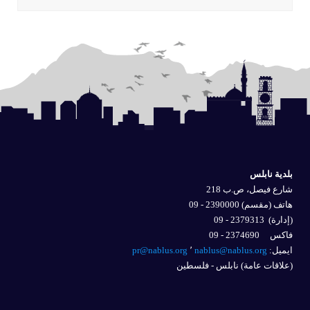
بلدية نابلس
شارع فيصل، ص.ب 218
هاتف (مقسم) 2390000 - 09
(إدارة)
2379313 - 09
فاكس 2374690 - 09
ايميل: 
nablus@nablus.org
٬
pr@nablus.org
(علاقات عامة) نابلس - فلسطين