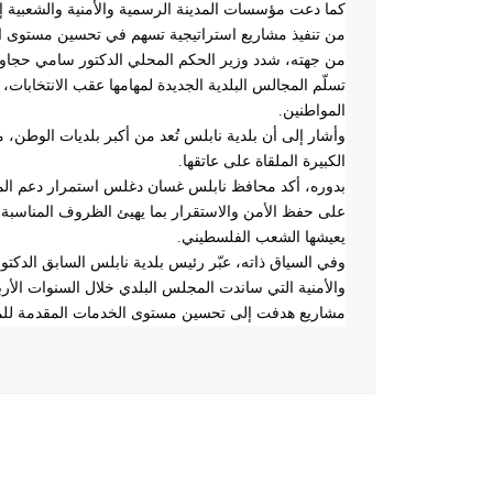
كما دعت مؤسسات المدينة الرسمية والأمنية والشعبية إلى
من تنفيذ مشاريع استراتيجية تسهم في تحسين مستوى ال
من جهته، شدد وزير الحكم المحلي الدكتور سامي حجا
تسلّم المجالس البلدية الجديدة لمهامها عقب الانتخابات،
المواطنين
.
وأشار إلى أن بلدية نابلس تُعد من أكبر بلديات الوطن، 
الكبيرة الملقاة على عاتقها
.
بدوره، أكد محافظ نابلس غسان دغلس استمرار دعم الم
على حفظ الأمن والاستقرار بما يهيئ الظروف المناسبة 
يعيشها الشعب الفلسطيني
.
وفي السياق ذاته، عبّر رئيس بلدية نابلس السابق الدك
والأمنية التي ساندت المجلس البلدي خلال السنوات الأرب
مشاريع هدفت إلى تحسين مستوى الخدمات المقدمة للمو