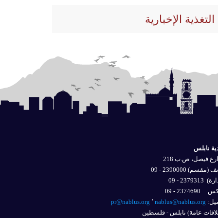
التغذية الإخبارية
ية نابلس
ع فيصل، ص.ب 218
 (مقسم) 2390000 - 09
ارة)
2379313 - 09
2374690 - 09
يل: 
nablus@nablus.org
٬
pr@nablus.org
اقات عامة) نابلس - فلسطين