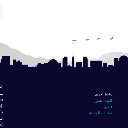
بلد
شار
روابط اخرى
هاتف
البوم الصور
(إد
فيديو
فاكس 
فعاليات المدينة
ايم
(عل