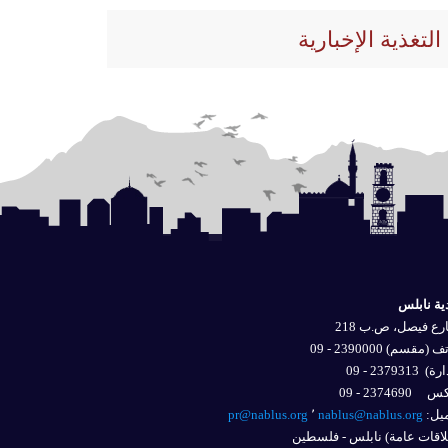
التغذية الإخبارية
ية نابلس
ع فيصل، ص.ب 218
 (مقسم) 2390000 - 09
ارة)
2379313 - 09
2374690 - 09
يل: 
nablus@nablus.org
٬
pr@nablus.org
اقات عامة) نابلس - فلسطين