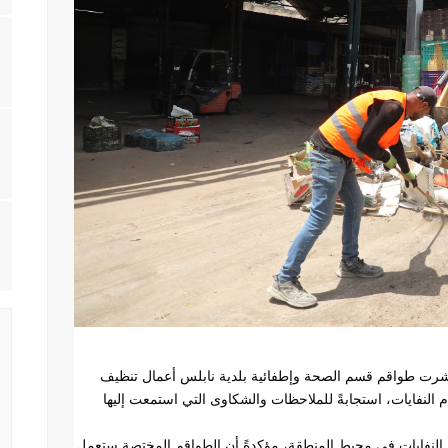
باشرت طواقم قسم الصحة وإطفائية بلدية نابلس أعمال تنظيف
النفايات، استجابةً للملاحظات والشكاوى التي استمعت إليها
كم النفايات في محيط المنطقة، مؤكدةً أن الطواقم المختصة ستعمل