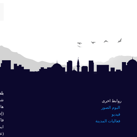
بلد
شار
روابط اخرى
هاتف
البوم الصور
(إد
فيديو
فاكس 
فعاليات المدينة
ايم
(عل