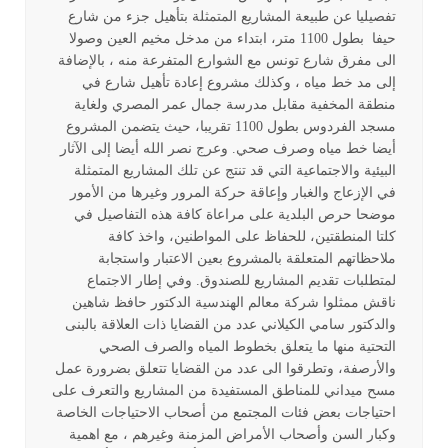
تفصيليا عن طبيعة المشاريع المتمثلة بتأهيل جزء من شارع
حيفا بطول 1100 متر، ابتداء من مدخل مخيم العين وصولا
الى مفرق شارع تونس مع الشوارع المتفرعة منه ، بالإضافة
إلى مد خط مياه ، وكذلك مشروع إعادة تأهيل شارع في
منطقة المخفية مقابل مدرسة جمال عمر المصري ولغاية
مسجد الفردوس بطول 1100 تقريبا، حيث يتضمن المشروع
أيضا خط مياه وصرف صحي. وعرج نصر الله أيضا إلى الآثار
البيئية والاجتماعية التي قد تنتج عن تلك المشاريع المتمثلة
في الإزعاج والغبار وإعاقة حركة المرور وغيرها من الأمور
موضحا حرص البلدية على مراعاة كافة هذه التفاصيل في
كلتا المنطقتين، للحفاظ على المواطنين، واخذ كافة
ملاحظاتهم المتعلقة بالمشروع بعين الاعتبار واستجابة
لمتطلبات تقديم المشاريع للصندوق. وفي إطار الاجتماع
ناقش ممثلوا شركة معالم الهندسية الدكتور حافظ شاهين
والدكتور سامي الكيلاني عدد من القضايا ذات العلاقة بالبنى
التحتية منها ما يتعلق بخطوط المياه والصرف الصحي
والأرصفة، وتطرقوا الى عدد من القضايا تتعلق بضرورة عمل
مسح ميداني للمناطق المستفيدة من المشاريع والتعرف على
احتياجات بعض فئات المجتمع من أصحاب الاحتياجات الخاصة
وكبار السن وأصحاب الأمراض المزمنة وغيرهم ، مع اهمية