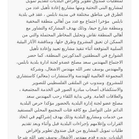
لمتطلبات صندوق تطوير وإقراض البلديات لتقديم تمويل
لمشاريع البنى التحتية ومنها مشاريع إعادة تأهيل عدد من
الطرق في مناطق مختلفة في مدينة نابلس ، عقد في بلدية
نابلس مؤخرا اجتماع مع عدد من أهالي منطقة المخفية
ومنطقة شارع حيفا، وذلك بهدف المشاركة والتشاور مع
أهالي المنطقة نقاش وتحليل المخاطر المحتملة والتي من
الممكن ان تعيق المشروع وطرق حلها، ومناقشة الآثار البيئية
السلبية المتوقعة أثناء تنفيذ مشاريع تعبيد وإعادة تأهيل
الشوارع في المنطقتين المذكورتين المنطقة، كما حضر
الاجتماع المهندس سعد مصلح عضةو لجنة ادارة بلدية نابلس،
والمهندس يوسف نصر الله مهندس الاشغال، وشركة
المجموعة العالمية للهندسة والاستشارات (معالم) كاستشاري
للمشروع. ومندوب عن الملتقى الفلسطيني للتصوير
والاستكشاف أصحاب مبادرة الصور في الخدمة المجتمعية ،
والعلاقات العامة. وفي بداية اللقاء رحب المهندس سعد
مصلح عضو لجنة إدارة البلدية بالحضور مؤكدا حرص البلدية
الدائم على التواصل مع كافة فئات المجتمع المحلي المستفيد
من خدمات ومشاريع البلدية وذلك بهدف إشراكهم في اتخاذ
القرارات وإعلامهم بإجراءات البلدية قبل وأثناء وبعد تقديم
طلبات تمويل المشاريع من قبل صندوق تطوير وإقراض
البلديات. بدوره قدم مهندس الأشغال يوسف نصر الله شرحا