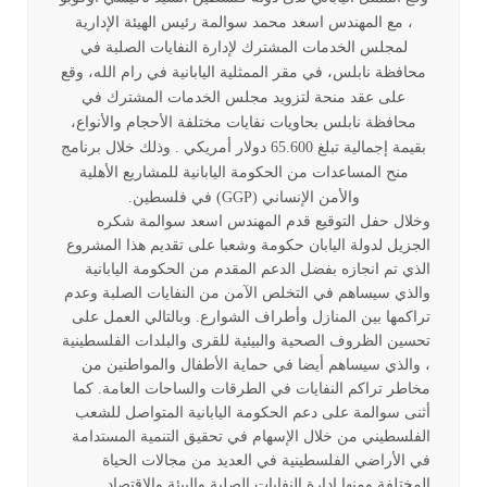
، مع المهندس اسعد محمد سوالمة رئيس الهيئة الإدارية
لمجلس الخدمات المشترك لإدارة النفايات الصلبة في
محافظة نابلس، في مقر الممثلية اليابانية في رام الله، وقع
على عقد منحة لتزويد مجلس الخدمات المشترك في
محافظة نابلس بحاويات نفايات مختلفة الأحجام والأنواع،
بقيمة إجمالية تبلغ 65.600 دولار أمريكي . وذلك خلال برنامج
منح المساعدات من الحكومة اليابانية للمشاريع الأهلية
والأمن الإنساني (GGP) في فلسطين.
وخلال حفل التوقيع قدم المهندس اسعد سوالمة شكره
الجزيل لدولة اليابان حكومة وشعبا على تقديم هذا المشروع
الذي تم انجازه بفضل الدعم المقدم من الحكومة اليابانية
والذي سيساهم في التخلص الآمن من النفايات الصلبة وعدم
تراكمها بين المنازل وأطراف الشوارع. وبالتالي العمل على
تحسين الظروف الصحية والبيئية للقرى والبلدات الفلسطينية
، والذي سيساهم أيضا في حماية الأطفال والمواطنين من
مخاطر تراكم النفايات في الطرقات والساحات العامة. كما
أثنى سوالمة على دعم الحكومة اليابانية المتواصل للشعب
الفلسطيني من خلال الإسهام في تحقيق التنمية المستدامة
في الأراضي الفلسطينية في العديد من مجالات الحياة
المختلفة ومنها إدارة النفايات الصلبة والبيئة والاقتصاد