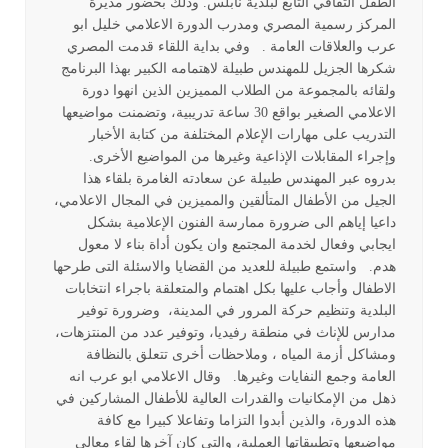
الطفل الثقافي التابع لبلدية نابلس. وذلك بحضور مديرة
المركز رسمية المصري ومدرب الدورة الاعلامي خليل ابو
عرب والعلاقات العامة . وفي بداية اللقاء قدمت المصري
شكرها الجزيل للمهندس طبيلة لاهتمامه الكبير بهذا البرنامج
ولقائه بالمجموعة من الطلاب المميزين الذين انهوا دورة
الاعلامي الصغير بواقع 30 ساعة تدريبية، وتضمنت مواضيعها
التدريب على مهارات الإعلام المختلفة من كتابة الأخبار
وإجراء المقابلات الإذاعية وغيرها من المواضيع الأخرى.
بدروه عبر المهندس طبيلة عن سعادته الغامرة بلقاء هذا
الجيل من الأطفال المتألقين والمميزين في المجال الاعلامي،
داعيا إياهم الى ضرورة ممارسة الفنون الإعلامية بشكل
ايجابي وفعال لخدمة المجتمع وان يكون أداة بناء لا معول
هدم. واستمع طبيلة للعديد من القضايا والاسئلة التى طرحها
الاطفال وأجاب عليها بكل اهتمام والمتعلقة باجراء انتخابات
البلدية وتنظيم حركة المرور في المدينة، وضرورة توفير
مدارس للإناث في منطقة رفيديا، وتوفير عدد من المنتزهات،
ومشاكل أزمة المياه ، وملاحظات أخرى تتعلق بالنظافة
العامة وجمع النفايات وغيرها. وقال الاعلامي ابو عرب انه
ذهل من الإمكانيات والقدرات العالية للأطفال المشاركين في
هذه الدورة، والذين أبدوا التزاما وتفاعلا كبيرا مع كافة
مواضيعها وتطبيقاتها العملية، والتي كان آخرها لقاء معالي