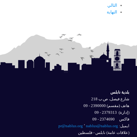
التالي
النهاية
بلدية نابلس
شارع فيصل، ص.ب 218
هاتف (مقسم) 2390000 - 09
(إدارة)
2379313 - 09
فاكس 2374690 - 09
ايميل: 
nablus@nablus.org
٬
pr@nablus.org
(علاقات عامة) نابلس - فلسطين