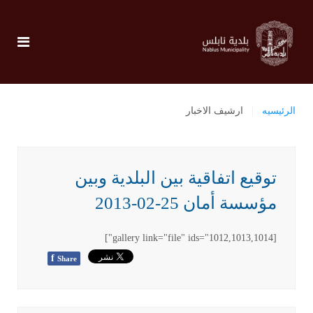
الرئيسيه
ارشيف الاخبار
توقيع اتفاقية بين البلدية وبين
مؤسسة أمان 25-02-2013
[gallery link="file" ids="1012,1013,1014"]
f
Share