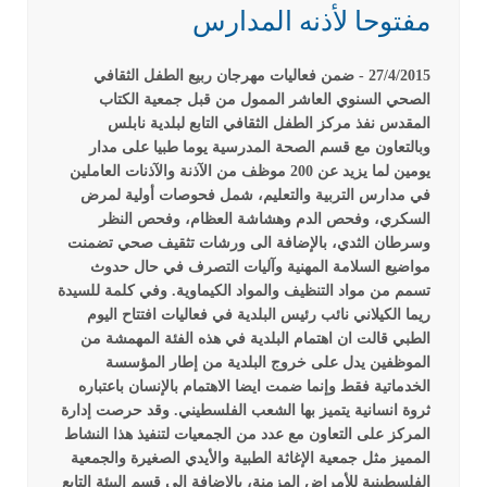
مفتوحا لأذنه المدارس
27/4/2015 - ضمن فعاليات مهرجان ربيع الطفل الثقافي
الصحي السنوي العاشر الممول من قبل جمعية الكتاب
المقدس نفذ مركز الطفل الثقافي التابع لبلدية نابلس
وبالتعاون مع قسم الصحة المدرسية يوما طبيا على مدار
يومين لما يزيد عن 200 موظف من الآذنة والآذنات العاملين
في مدارس التربية والتعليم، شمل فحوصات أولية لمرض
السكري، وفحص الدم وهشاشة العظام، وفحص النظر
وسرطان الثدي، بالإضافة الى ورشات تثقيف صحي تضمنت
مواضيع السلامة المهنية وآليات التصرف في حال حدوث
تسمم من مواد التنظيف والمواد الكيماوية.
وفي كلمة للسيدة
ريما الكيلاني نائب رئيس البلدية في فعاليات افتتاح اليوم
الطبي قالت ان اهتمام البلدية في هذه الفئة المهمشة من
الموظفين يدل على خروج البلدية من إطار المؤسسة
الخدماتية فقط وإنما ضمت ايضا الاهتمام بالإنسان باعتباره
ثروة انسانية يتميز بها الشعب الفلسطيني.
وقد حرصت إدارة
المركز على التعاون مع عدد من الجمعيات لتنفيذ هذا النشاط
المميز مثل جمعية الإغاثة الطبية والأيدي الصغيرة والجمعية
الفلسطينية للأمراض المزمنة، بالإضافة إلى قسم البيئة التابع