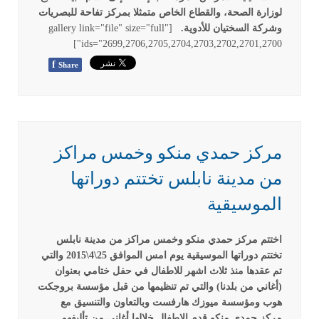
لوزارة الصحة، والقطاع الخاص متمثلا بمركز تفاحة للبصريات
وشركة السختيان للأدوية.
[gallery link="file" size="full"
ids="2699,2706,2705,2704,2703,2702,2701,2700"]
f
Share
مركز حمدي منكو وخمس مراكز
من مدينة نابلس تختتم دوراتها
الموسيقية
اختتم مركز حمدي منكو وخمس مراكز من مدينة نابلس
تختتم دوراتها الموسيقية يوم امس الموافق 25\4\2015 والتي
تم عقدها منذ ثلاث اشهر للاطفال في حفل ختامي بعنوان
(أغاني من بلدنا) والتي تم تنظيمها من قبل مؤسسة بروجكت
هوب ومؤسسة ميوزك هارفست وبالتعاون والتنسيق مع
مركز حمدي منكو قدم الاطفال خلالها أغاني من تأليفهم