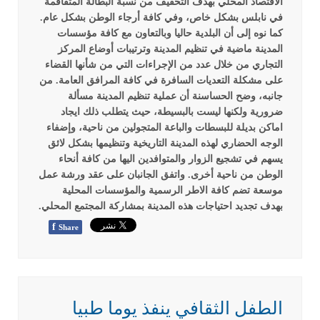
الاقتصاد المحلي بهدف التخفيف من نسبة البطالة المتفاقمة
في نابلس بشكل خاص، وفي كافة أرجاء الوطن بشكل عام.
كما نوه إلى أن البلدية حاليا وبالتعاون مع كافة مؤسسات
المدينة ماضية في تنظيم المدينة وترتيبات أوضاع المركز
التجاري من خلال عدد من الإجراءات التي من شأنها القضاء
على مشكلة التعديات السافرة في كافة المرافق العامة.
من
جانبه، وضح الحساسنة أن عملية تنظيم المدينة مسألة
ضرورية ولكنها ليست بالبسيطة، حيث يتطلب ذلك ايجاد
اماكن بديلة للبسطات والباعة المتجولين من ناحية، وإضفاء
الوجه الحضاري لهذه المدينة التاريخية وتنظيمها بشكل لائق
يسهم في تشجيع الزوار والمتوافدين اليها من كافة أنحاء
الوطن من ناحية أخرى.
واتفق الجانبان على عقد ورشة عمل
موسعة تضم كافة الاطر الرسمية والمؤسسات المحلية
بهدف تجديد احتياجات هذه المدينة بمشاركة المجتمع المحلي.
f
Share
الطفل الثقافي ينفذ يوما طبيا