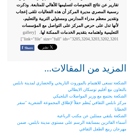
تقارير عن نتائج الفحوصات لتسليمها للأهالي للمتابعة.
وذكرت
رسمية المصري مديرة المركز أن هذه الفعاليات تلقى إعجاب
وتقدير معظم مدراء المدارس ومسئولي التربية والتعليم،
لأنها تدل على حرص المركز على التواصل مع المؤسسات
التعليمية واهتمامه بتقديم الخدمات الممكنة لها.
[gallery
link="file" size="full" ids="3205,3204,3203,3202,3201"]
f
Share
المزيد من المقالات...
الشكعة:نسعى للاهتمام بالموروث التاريخي والحضاري لمدينة نابلس
بالتعاون مع أقليم توسكان الايطالي
الشكعة يجتمع مع وزير المواصلات البلجيكي
مركز نابلس الثقافي يُنظم حفلاً لإطلاق المجموعة الشعرية "سفر
الخطايا
الشكعة يلتقي ممثلين عن مكتب الرباعية
أسماء الفائزين بمسابقة الرسم على مستوى مدينة نابلس، ضمن
مهرجان ربيع الطفل الثقافي