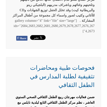
وتلحينهم وغنائهم وباشراف مدربيهم (البلجيكي رينو
والبريطانية كيت) وقد تخلل الحفل توزيع الشهادات وCD
للأغاني وكتيب لصور واسماء كل مجموعة من أطفال المراكز
المشاركة .
[gallery columns="4" link="file" size="large"
ids="2684,2683,2682,2681,2680,2679,2678,2677,2676,267
4,2673"]
f
Share
فحوصات طبية ومحاضرات
تثقيفية لطلبة المدارس في
الطفل الثقافي
ضمن فعاليات مهرجان ربيع الطفل الثقافي الصحي السنوي
العاشر ، نظم مركز الطفل الثقافي التابع لبلدية نابلس مع