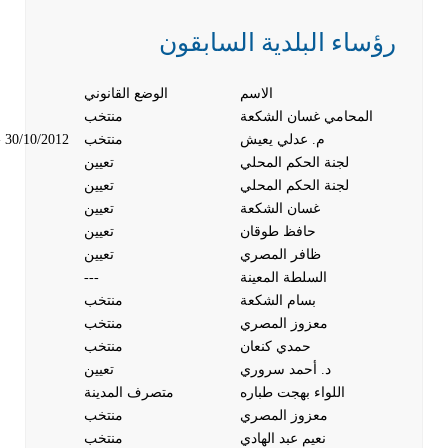
رؤساء البلدية السابقون
الاسم
الوضع القانوني
المحامي غسان الشكعة
منتخب
م. عدلي يعيش
منتخب
- 30/10/2012
لجنة الحكم المحلي
تعيين
لجنة الحكم المحلي
تعيين
غسان الشكعة
تعيين
حافظ طوقان
تعيين
ظافر المصري
تعيين
السلطة المعينة
---
بسام الشكعة
منتخب
معزوز المصري
منتخب
حمدي كنعان
منتخب
د. أحمد سروري
تعيين
اللواء بهجت طباره
متصرف المدينة
معزوز المصري
منتخب
نعيم عبد الهادي
منتخب