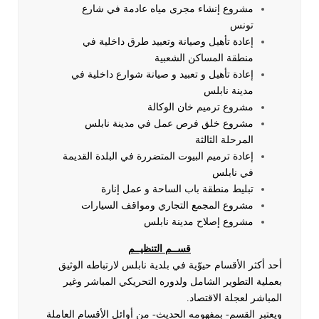
مشروع إنشاء مجرى مياه عادمة في شارع
تونس
إعادة تأهيل وصيانة وتعبيد طرق داخلية في
منطقة المساكن الشعبية
إعادة تأهيل و تعبيد و صيانة شوارع داخلية في
مدينة نابلس
مشروع ترميم خان الوكالة
مشروع خلق فرص عمل في مدينة نابلس
المرحلة الثالثة
إعادة ترميم البيوت المتضررة في البلدة القديمة
في نابلس
تبليط منطقة باب الساحة و عمل إنارة
مشروع المجمع التجاري ومواقف السيارات
مشروع إصلاح مدينة نابلس
قســم التنظيــم
أحد أكثر الأقسام حيوّية في بلدية نابلس لارتباطه الوثيق
بعملية التطوير الشامل ولدوره التحريكي المباشر وغير
المباشر لعجلة الاقتصاد.
ويعتبر القسم- بمفهومه الحديث- من أوائل الأقسام العاملة