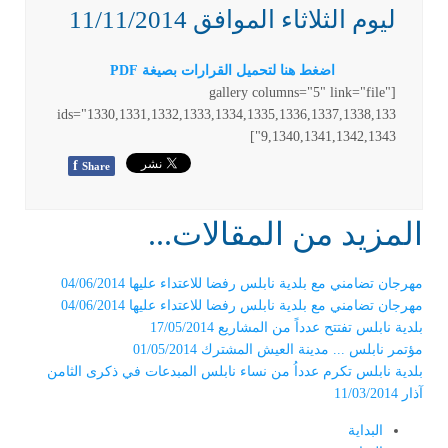
ليوم الثلاثاء الموافق 11/11/2014
اضغط هنا لتحميل القرارات بصيغة PDF
[gallery columns="5" link="file"
ids="1330,1331,1332,1333,1334,1335,1336,1337,1338,133
9,1340,1341,1342,1343"]
f
Share
المزيد من المقالات...
مهرجان تضامني مع بلدية نابلس رفضا للاعتداء عليها 04/06/2014
مهرجان تضامني مع بلدية نابلس رفضا للاعتداء عليها 04/06/2014
بلدية نابلس تفتتح عدداً من المشاريع 17/05/2014
مؤتمر نابلس ... مدينة العيش المشترك 01/05/2014
بلدية نابلس تكرم عدداُ من نساء نابلس المبدعات في ذكرى الثامن
آذار 11/03/2014
البداية