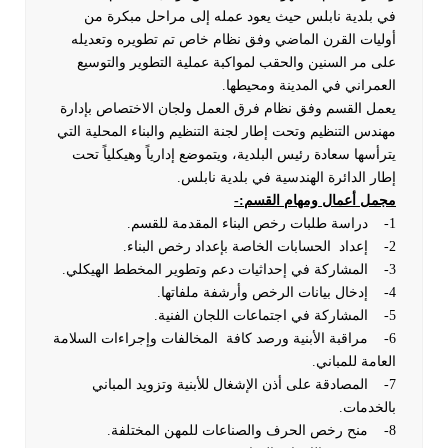
في بلدية نابلس حيث يعود عمله إلى مراحل مبكرة من
أوليات القرن الماضي وفق نظام خاص تم تطويره وتعديله
على مر السنين والحقب لمواكبة عملية التطوير والتوسيع
العمراني في المدينة ومحيطها.
يعمل القسم وفق نظام فرق العمل ولجان الاختصاص بإدارة
مهندس التنظيم وتحت إطار لجنة التنظيم والبناء المحلية التي
يترأسها سعادة رئيس البلدية، ويتموضع إدارياً وهيكلياً تحت
إطار الدائرة الهندسية في بلدية نابلس.
مجمل أعمال ومهام القسم:-
1- دراسة طلبات رخص البناء المقدمة للقسم.
2- إعداد الحسابات الخاصة بإعداد رخص البناء.
3- المشاركة في إحداثيات دعم وتطوير المخطط الهيكلي.
4- إدخال بيانات الرخص وأرشفة ملفاتها.
5- المشاركة في اجتماعات اللجان الفنية.
6- مراقبة الأبنية ورصد كافة المخالفات وإجراءات السلامة
العامة للمباني.
7- المصادقة على أذن الإشغال للأبنية وتزويد المباني
بالخدمات.
8- منح رخص الحرف والصناعات للمهن المختلفة.