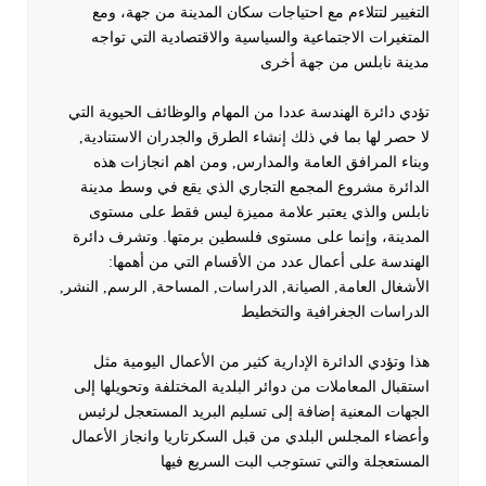
التغيير لتتلاءم مع احتياجات سكان المدينة من جهة، ومع
المتغيرات الاجتماعية والسياسية والاقتصادية التي تواجه
مدينة نابلس من جهة أخرى
تؤدي دائرة الهندسة عددا من المهام والوظائف الحيوية التي
لا حصر لها بما في ذلك إنشاء الطرق والجدران الاستنادية,
وبناء المرافق العامة والمدارس, ومن اهم انجازات هذه
الدائرة مشروع المجمع التجاري الذي يقع في وسط مدينة
نابلس والذي يعتبر علامة مميزة ليس فقط على مستوى
المدينة، وإنما على مستوى فلسطين برمتها. وتشرف دائرة
الهندسة على أعمال عدد من الأقسام التي من أهمها:
الأشغال العامة, الصيانة, الدراسات, المساحة, الرسم, النشر,
الدراسات الجغرافية والتخطيط
هذا وتؤدي الدائرة الإدارية كثير من الأعمال اليومية مثل
استقبال المعاملات من دوائر البلدية المختلفة وتحويلها إلى
الجهات المعنية إضافة إلى تسليم البريد المستعجل لرئيس
وأعضاء المجلس البلدي من قبل السكرتاريا وانجاز الأعمال
المستعجلة والتي تستوجب البت السريع فيها