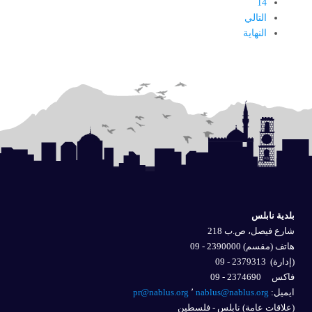
14
التالي
النهاية
بلدية نابلس
شارع فيصل، ص.ب 218
هاتف (مقسم) 2390000 - 09
(إدارة)
2379313 - 09
فاكس 2374690 - 09
ايميل: 
nablus@nablus.org
٬
pr@nablus.org
(علاقات عامة) نابلس - فلسطين