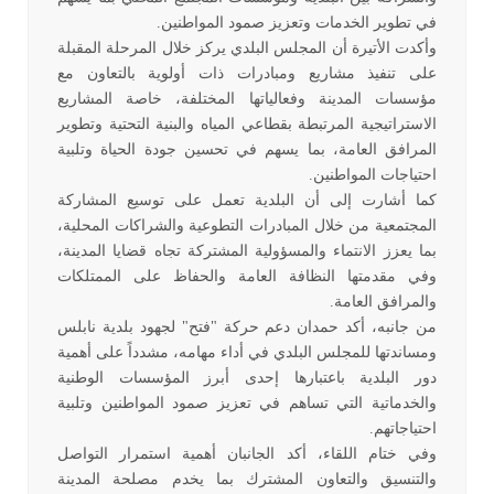
في تطوير الخدمات وتعزيز صمود المواطنين
.
وأكدت الأتيرة أن المجلس البلدي يركز خلال المرحلة المقبلة
على تنفيذ مشاريع ومبادرات ذات أولوية بالتعاون مع
مؤسسات المدينة وفعالياتها المختلفة، خاصة المشاريع
الاستراتيجية المرتبطة بقطاعي المياه والبنية التحتية وتطوير
المرافق العامة، بما يسهم في تحسين جودة الحياة وتلبية
احتياجات المواطنين
.
كما أشارت إلى أن البلدية تعمل على توسيع المشاركة
المجتمعية من خلال المبادرات التطوعية والشراكات المحلية،
بما يعزز الانتماء والمسؤولية المشتركة تجاه قضايا المدينة،
وفي مقدمتها النظافة العامة والحفاظ على الممتلكات
والمرافق العامة
.
من جانبه، أكد حمدان دعم حركة "فتح" لجهود بلدية نابلس
ومساندتها للمجلس البلدي في أداء مهامه، مشدداً على أهمية
دور البلدية باعتبارها إحدى أبرز المؤسسات الوطنية
والخدماتية التي تساهم في تعزيز صمود المواطنين وتلبية
احتياجاتهم
.
وفي ختام اللقاء، أكد الجانبان أهمية استمرار التواصل
والتنسيق والتعاون المشترك بما يخدم مصلحة المدينة