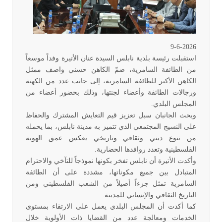
9-6-2026
استقبلت رئيسة بلدية نابلس السيدة عنان الأتيرة وفداً موسعاً
من الطائفة السامرية، ضمّ الكاهن حسني واصف ممثل
الكاهن الأكبر للطائفة السامرية، إلى جانب عدد من الكهنة
ورجالات الطائفة وأعضاء لجنتها، وذلك بحضور أعضاء من
المجلس البلدي
.
وبحث الجانبان سبل تعزيز قيم التعايش المشترك والحفاظ
على النسيج المجتمعي الذي تتميز به مدينة نابلس، بما يحمله
من تنوع ديني وثقافي وتاريخي يعكس عمق الهوية
الفلسطينية وتعدد روافدها الحضارية
.
وأكدت الأتيرة أن نابلس تفخر بكونها نموذجاً للتآخي والاحترام
المتبادل بين جميع مكوناتها، مشددة على أن الطائفة
السامرية تمثل جزءاً أصيلاً من الشعب الفلسطيني ومن
التاريخ الثقافي والإنساني للمدينة
.
كما أكدت أن المجلس البلدي يعمل على الارتقاء بمستوى
الخدمات ومعالجة عدد من القضايا ذات الأولوية خلال