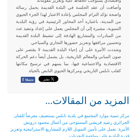
واقتصادي يستوجب الحفاظ عليه وتعزيز مقوماته
.
وأضافت أن عقد الجلسة في البلدة القديمة يحمل رسالة
واضحة تؤكد التزام المجلس بإعادة الاعتبار لهذا الجزء الحيوي
من المدينة، باعتباره أحد المحاور الرئيسية في رؤية البلدية
التنموية، مشيرة إلى أن المجلس يعمل على إعداد وتنفيذ عدد
من المبادرات والمشاريع الهادفة إلى تنشيط البلدة القديمة
وتحسين مرافقها وتعزيز حضورها التجاري والسياحي
.
وشددت الأتيرة على أن إحياء البلدة القديمة لا يقتصر على
صون المباني والمعالم التاريخية، بل يشمل أيضاً دعم الحركة
الاقتصادية والاجتماعية فيها، بما يسهم في ترسيخ مكانتها
كقلب نابلس التاريخي ومركزها الحيوي النابض بالحياة
.
f
Share
المزيد من المقالات...
مركز تنمية موارد المجتمع في بلدية نابلس يستضيف معرضاً للفنان
الجزائري رشيد قريشي المستوحى من أعمال محمود درويش
الأتيرة: نعمل على تأمين التمويل اللازم للمشاريع الاستراتيجية وتعزيز
قدرة البلدية على مواجهة التحديات