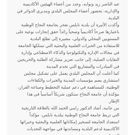
عبد الناصر زيد ونوابه، وعدد من أعضاء الهيئتين الأكاديمية
والإدارية، بحضور أعضاء المجلس البلدي ومديري الدوائر في
البلدية
.
وأكدت الأتيرة أن بلدية نابلس تفخر بجامعة النجاح الوطنية
باعتبارها صرحاً أكاديمياً وصحياً رائداً حقق إنجازات نوعية على
المستويين المحلي والدولي، مشيرة إلى تطلع البلدية
للاستفادة من الخبرات العلمية والبحثية التي تمتلكها الجامعة
في مجالات الإدارة والتكنولوجيا والذكاء الاصطناعي وإدارة
النفايات الصلبة، إلى جانب تعزيز مشاركة الطلبة والخريجين
في المبادرات والمشاريع التي تخدم المدينة
.
كما أعلنت أن المجلس البلدي يعمل على تشكيل مجلس
استشاري يضم مؤسسات المدينة والخبرات والكفاءات
الوطنية، للمساهمة في دعم عملية التخطيط وصناعة القرار،
مؤكدة أن جامعة النجاح ستكون شريكاً أساسياً في هذا
الإطار
.
من جانبه، أشاد الدكتور رامي الحمد الله بالعلاقة التاريخية
التي تربط جامعة النجاح الوطنية ببلدية نابلس، مؤكداً
استعداد الجامعة لتسخير إمكاناتها العلمية والبحثية وخبراتها
الأكاديمية لدعم البلدية ومساندتها في مواجهة التحديات