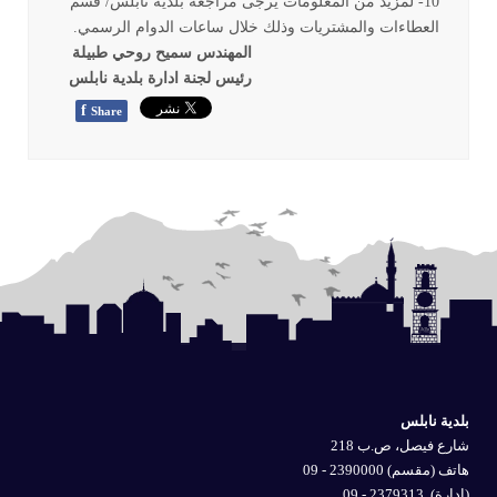
10
- لمزيد من المعلومات يرجى مراجعة بلدية نابلس/ قسم
العطاءات والمشتريات وذلك خلال ساعات الدوام الرسمي.
المهندس سميح روحي طبيلة
رئيس لجنة ادارة بلدية نابلس
f
Share
بلدية نابلس
شارع فيصل، ص.ب 218
هاتف (مقسم) 2390000 - 09
(إدارة)
2379313 - 09