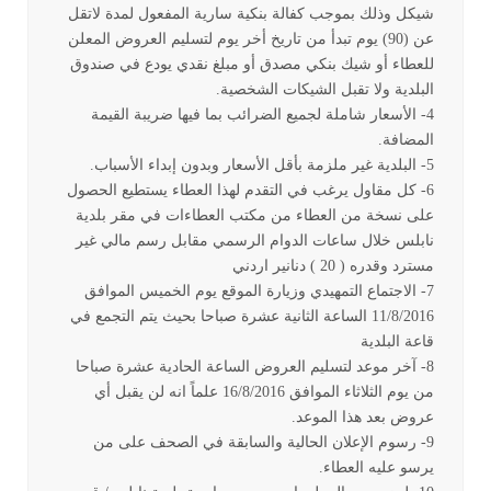
شيكل وذلك بموجب كفالة بنكية سارية
المفعول لمدة لاتقل
عن (90) يوم
تبدأ من تاريخ أخر يوم لتسليم العروض المعلن
للعطاء
أو شيك بنكي مصدق أو مبلغ نقدي يودع في صندوق
البلدية ولا تقبل الشيكات الشخصية.
4
- الأسعار شاملة لجميع الضرائب بما فيها ضريبة القيمة
المضافة.
5- البلدية غير ملزمة بأقل الأسعار وبدون إبداء الأسباب.
6- كل مقاول يرغب في التقدم لهذا العطاء يستطيع الحصول
على نسخة من العطاء من مكتب العطاءات في مقر بلدية
نابلس خلال ساعات الدوام الرسمي مقابل رسم مالي غير
مسترد وقدره ( 20 ) دنانير اردني
7- الاجتماع التمهيدي وزيارة الموقع يوم الخميس الموافق
11/8/2016 الساعة الثانية عشرة صباحا بحيث يتم التجمع في
قاعة البلدية
8- آخر موعد لتسليم العروض الساعة الحادية عشرة صباحا
من يوم الثلاثاء الموافق 16/8/2016 علماً انه لن يقبل أي
عروض بعد هذا الموعد.
9- رسوم الإعلان الحالية والسابقة في الصحف على من
يرسو عليه العطاء.