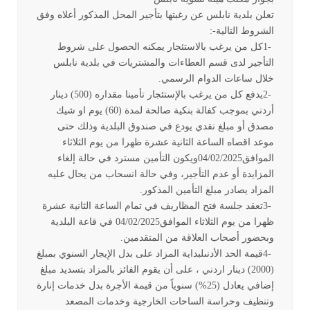
تعلن بلدية نابلس عن رغبتها بتأجير المحل المذكور أعلاه وفق
الشروط التالية
:-
1-
كل من يرغب بالاستئجار يمكنه الحصول على شروط
التأجير لدى قسم العطاءات والمشتريات في بلدية نابلس
خلال ساعات الدوام الرسمي
.
2-
يدفع كل من يرغب بالإستئجار تأمينا مقداره (500) دينار
أردني بموجب كفالة بنكية صالحة لمدة (60) يوم او شيك
مصدق أو مبلغ نقدي يودع في صندوق البلدية وذلك حتى
موعد اقصاه الساعة الثانية عشرة ظهرا من يوم الثلاثاء
الموافق04/02/2025ويكون التأمين مسترد في حالة إلغاء
المزايدة أو عدم التأجير، وفي حالة انسحاب من يحال عليه
المزاد يصادر مبلغ التأمين المذكور
.
3-
تعقد جلسة فتح المظاريف في تمام الساعة الثانية عشرة
ظهرا من يوم الثلاثاء الموافق04/02/2025 في قاعة البلدية
وبحضور أصحاب العلاقة من المتقدمين
.
4-
قيمة الحد الأدنىلبداية المزاد على بدل الإيجار السنوي بمبلغ
(2000) دينار اردني ، على أن يقوم الفائز بالمزاد بتسديد مبلغ
إضافي يعادل (25%) سنوياً من قيمة الأجرة بدل خدمات إنارة
وتنظيف وحراسة الساحات الخارجية وخدمات المصعد