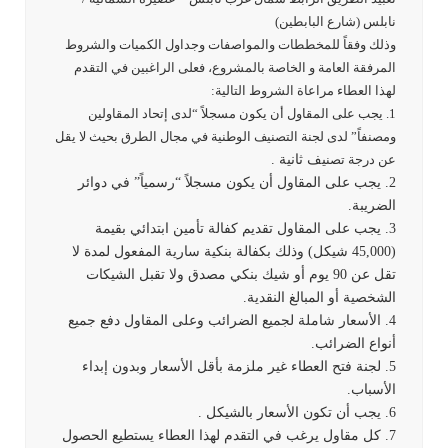
نابلس (شارع البابطين)
وذلك وفقاً للمخططات والمواصفات وجداول الكميات والشروط
المرفقة العامة و الخاصة بالمشروع، فعلى الراغبين في التقدم
لهذا العطاء مراعاة الشروط التالية:
1. يجب على المقاول أن يكون مسجلاً “لدى إتحاد المقاولين
ومصنفاً” لدى لجنة التصنيف الوطنية في مجال الطرق بحيث لا يقل
عن درجة تصن
يف ثانية .
2. يجب على المقاول أن يكون مسجلاً “رسمياً” في دوائر
الضريبة.
3. يجب على المقاول تقديم كفالة تأمين ابتدائي بقيمة
(45,000 شيكل) وذلك بكفالة بنكية سارية المفعول لمدة لا
تقل عن 90 يوم أو شيك بنكي مصدق ولا تقبل الشيكات
الشخصية أو المبالغ النقدية.
4. الأسعار شاملة لجميع الضرائب وعلى المقاول دفع جميع
أنواع الضرائب.
5. لجنة فتح العطاء غير ملزمة بأقل الأسعار وبدون إبداء
الأسباب.
6. يجب أن تكون الأسعار بالشيكل .
7. كل مقاول يرغب في التقدم لهذا العطاء يستطيع الحصول