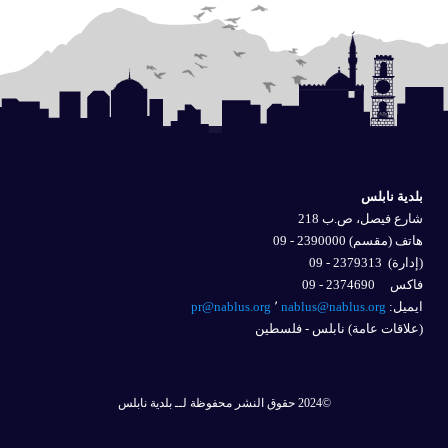
بلدية نابلس
شارع فيصل، ص.ب 218
هاتف (مقسم) 2390000 - 09
(إدارة)
2379313 - 09
فاكس 2374690 - 09
ايميل: 
nablus@nablus.org
٬
pr@nablus.org
(علاقات عامة) نابلس - فلسطين
©2024 حقوق النشر محفوظة لــ بلدية نابلس