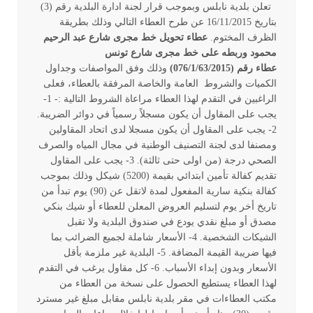
تعلن بلدية نابلس وبموجب قرار لجنة ادارة البلدية رقم (3)
بتاريخ 16/11/2015 عن طرح العطاء التالي وذلك بطريقة
الظرف المختوم.
عطاء تحويل خط مجرى شارع عبد الرحيم
محمود وربطه على خط مجرى شارع تونس
عطاء رقم (076/1/63/2015)
وذلك وفق المواصفات وجداول
الكميات والشروط العامة والخاصة المرفقة بالعطاء، فعلى
الراغبين في التقدم لهذا العطاء مراعاة الشروط التالية :- 1-
يجب على المقاول أن يكون مسجلاً رسمياً في دوائر الضريبة.
2- يجب على المقاول أن يكون مسجلا لدى اتحاد المقاولين
ومصنفا لدى لجنة التصنيف الوطنية في مجال المياه والصرف
الصحي درجة (من اولى حتى ثالثة). 3- يجب على المقاول
تقديم كفالة تأمين ابتدائي بقيمة (5200) شيكل وذلك بموجب
كفالة بنكية سارية المفعول لمدة لاتقل عن (90) يوم تبدأ من
تاريخ أخر يوم لتسليم العروض المعلن للعطاء أو شيك بنكي
مصدق أو مبلغ نقدي يودع في صندوق البلدية ولا تقبل
الشيكات الشخصية. 4- الأسعار شاملة لجميع الضرائب بما
فيها ضريبة القيمة المضافة. 5- البلدية غير ملزمة بأقل
الأسعار وبدون إبداء الأسباب. 6- كل مقاول يرغب في التقدم
لهذا العطاء يستطيع الحصول على نسخة من العطاء من
مكتب العطاءات في مقر بلدية نابلس مقابل مبلغ غير مسترد