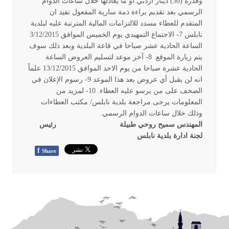
وقدره (30) دينار أردني أو ما يعادلها خلال ساعات الدوام
الرسمي بعد تقديم براءة ذمة سارية المفعول تفيد ان
المتقدم للعطاء مسدد للالتزامات المالية المترتبة عليه لبلدية
نابلس 7- الاجتماع التمهيدي يوم الخميس الموافق 3/12/2015
الساعة الحادية عشر صباحا في قاعة البلدية وبعد ذلك سوف
يتم زيارة الموقع. 8- آخر موعد لتسليم العروض الساعة
الحادية عشرة صباحا من يوم الاحد الموافق 13/12/2015 علماً
انه لن يقبل أي عروض بعد هذا الموعد 9- رسوم الإعلان في
الصحف على من يرسو عليه العطاء. 10- لمزيد من
المعلومات يرجى مراجعة بلدية نابلس/ مكتب العطاءات
وذلك خلال ساعات الدوام الرسمي.
المهندس سميح روحي طبيلة
رئيس
لجنة ادارة بلدية نابلس
f
Share