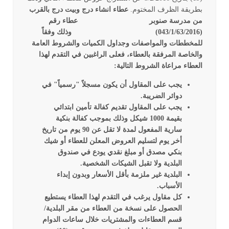
بطريقة الظرف المختوم.
عطاء انشاء درج وبيت درج بالقرب
من مدرسة صنوبر
عطاء رقم
(043/1/63/2016)
وذلك وفقاً
للمخططات والمواصفات وجداول الكميات والشروط العامة
والخاصة المرفقة بالعطاء، فعلى الراغبين في التقدم لهذا
العطاء مراعاة الشروط التالية:
يجب على المقاول أن يكون مسجلاً "رسمياً" في
دوائر الضريبة.
يجب على المقاول تقديم كفالة تأمين ابتدائي
بقيمة 1000 شيكل وذلك بموجب كفالة بنكية
سارية المفعول لمدة لا تقل عن 90 يوم من تاريخ
أخر يوم لتسليم العروض المعلن للعطاء أو شيك
بنكي مصدق أو مبلغ نقدي يودع في صندوق
البلدية ولا تقبل الشيكات الشخصية.
البلدية غير ملزمة بأقل الأسعار وبدون إبداء
الأسباب.
كل مقاول يرغب في التقدم لهذا العطاء يستطيع
الحصول على نسخة من العطاء من مقر البلدية/
قسم العطاءات والمشتريات خلال ساعات الدوام