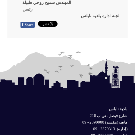
المهندس سميح روحي طبيلة
رئيس
لجنة ادارة بلدية نابلس
f
Share
بلدية نابلس
شارع فيصل، ص.ب 218
هاتف (مقسم) 2390000 - 09
(إدارة)
2379313 - 09