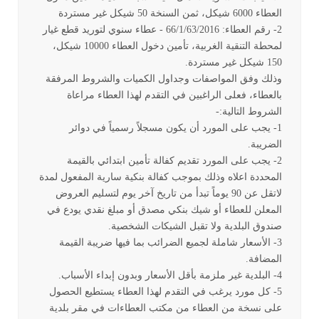
العطاء 6000 شيكل، ثمن السنخة 50 شيكل غير مستردة
2- رقم العطاء: 66/1/63/2016 - عطاء سنوي لتوريد قطع غيار
لمحطة التنقية الغربية، تأمين دخول العطاء 10000 شيكل،
150 شيكل غير مستردة.
وذلك وفق المواصفات وجداول الكميات والشروط المرفقة
بالعطاء، فعلى الراغبين في التقدم لهذا العطاء مراعاة
الشروط التالية:-
1- يجب على المورد أن يكون مسجلاً رسمياً في دوائر
الضريبة.
2- يجب على المورد تقديم كفالة تأمين ابتدائي بالقيمة
المحددة اعلاه وذلك بموجب كفالة بنكية سارية المفعول لمدة
لاتقل عن 90 يوماً تبدأ من تاريخ آخر يوم لتسليم العروض
المعلن للعطاء أو شيك بنكي مصدق أو مبلغ نقدي يودع في
صندوق البلدية ولا تقبل الشيكات الشخصية.
3- الأسعار شاملة لجميع الضرائب بما فيها ضريبة القيمة
المضافة.
4- البلدية غير ملزمة بأقل الأسعار وبدون إبداء الأسباب.
5- كل مورد يرغب في التقدم لهذا العطاء يستطيع الحصول
على نسخة من العطاء من مكتب العطاءات في مقر بلدية