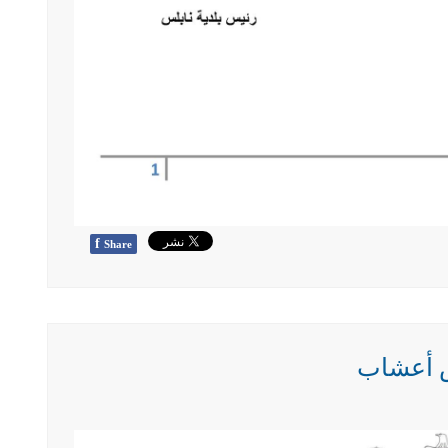
f
Share
قص أعشاب