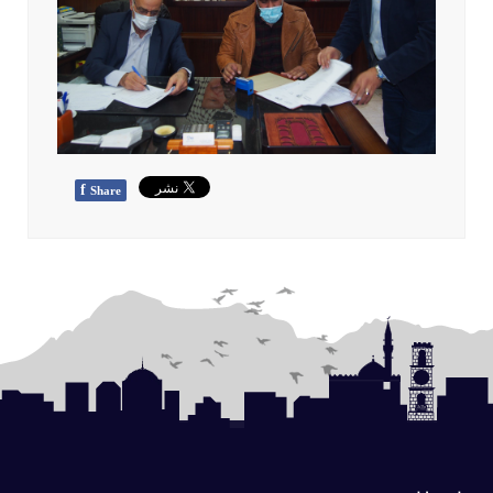
f
Share