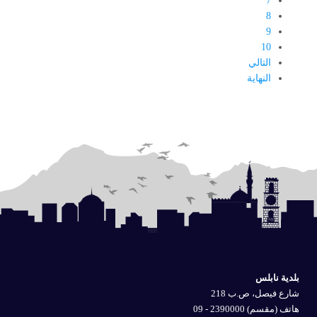
7
8
9
10
التالي
النهاية
بلدية نابلس
شارع فيصل، ص.ب 218
هاتف (مقسم) 2390000 - 09