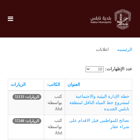
الرئيسيه
اعلانات
عدد الإظهارات:
العنوان
الكاتب:
الزيارات
خطة الإدارة البيئية والاجتماعية
كتب
الزيارات: 52133
لمشروع خط المياه الناقل لمنطقة
بواسطة:
نابلس الجديدة
Abd
نصائح للمواطنين قبل الاقدام على
كتب
الزيارات: 57248
شراء عقار
بواسطة:
Abd