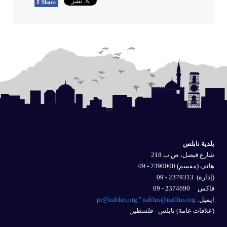
f
Share
بلدية نابلس
شارع فيصل، ص.ب 218
هاتف (مقسم) 2390000 - 09
(إدارة)
2379313 - 09
فاكس 2374690 - 09
ايميل: 
nablus@nablus.org
٬
pr@nablus.org
(علاقات عامة) نابلس - فلسطين