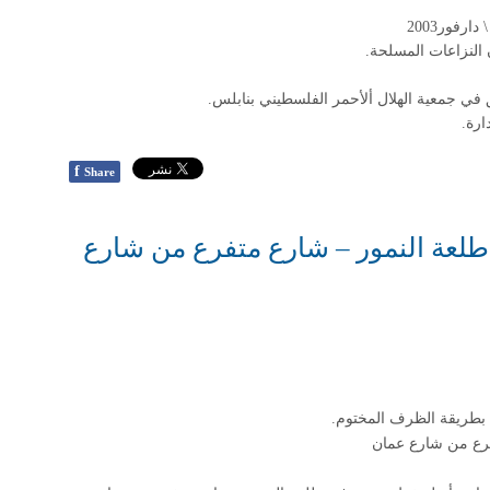
رفور2003
النزاعات المسلحة.
 في جمعية الهلال ألأحمر الفلسطيني بنابلس.
ارة.
f
Share
لعة النمور – شارع متفرع من شارع
 بطريقة الظرف المختوم
.
فرع من شارع عمان