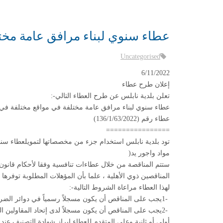
عطاء سنوي لبناء مرافق عامة مختل
Uncategorised
6/11/2022
إعلان طرح عطاء
تعلن بلدية نابلس عن طرح العطاء التالي
:-
عطاء سنوي لبناء مرافق عامة مختلفة في مواقع مختلفة في م
عطاء رقم (136/1/63/2022
)
================
تود بلدية نابلس استخدام جزء من مخصصاتها لتمويلعطاء سنو
مواد واجور يد
)
المناقصين ذوي الأهلية ، علما بأن المؤهلات المطلوبة توفره
لهذا العطاء مراعاة الشروط التالية
:-
1-
يجب على المناقص أن يكون مسجلاً رسمياً في دوائر الضري
2-
يجب على المناقص أن يكون مسجلاً لدى إتحاد المقاولين ال
أولى أو ثانية وعلى المتقدم للعطاء إبراز شهادة التصنيف عند 