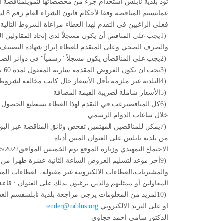
تود بلدية نابلس استخدام جزء من مخصصاتها لتمويلمناقصة 
فعلى الراغبين في التقدم لهذا العطاء مراعاة الشروط التالية
-
1)
يجب على المناقص أن يكون مسجلاً لدى إتحاد المقاولين ال
والصرف الصحي وعلى المتقدم للعطاء إبراز شهادة التصنيف ع
2)
يجب على المناقصأن يكون مسجلاً "رسمياً" في دوائر الضر
3)
يجب ان تكون العروض المقدمة سارية المفعول لمدة 60 يوم من تاريخ إقفال المناقصة
4)
البلدية غير ملزمة بأقل الأسعار حال كانت مخالفة لشروط
5)
الأسعار شاملة لضريبة القيمة المضافة
6)
كل المناقصيرغب في التقدم لهذا العطاء يستطيع الحصول 
خلال ساعات الدوام الرسمي
.
7)
يمكن للمناقصين المهتمين تفحص وثائق المناقصة عبر البو
من بلدية نابلس على العنوان المبين أدناه
.
الاجتماع التمهيدي وزيارة الموقع يوم الخميس الموافق2/6/2022 الساعة الحادية عشرة صباحا بحيث يتم التجمع في قاعة البلدية
9)
والمشتريات،العطاءات الالكترونية غير مقبولة، العطاءات ا
المقاولين أو ممثليهم والذين يرغبون بذلك على العنوان : قاعة بلدية نابلس - ا
10)
لمزيد من المعلومات يرجى مراجعة بلدية نابلسقسم الع
او على البريد الالكتروني
.
tender@nablus.org
الدكتور سامي احمد حجاوي