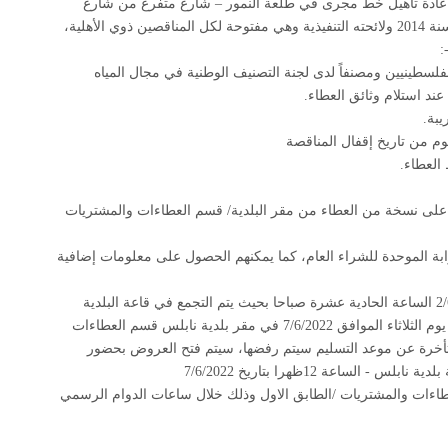
اعادة تأهيل خط مجرى في طلعة النمور – شارع متفرع من شارع
عمانستتم المناقصة وفقا لأحكام قانون الشراء العام رقم 8 لسنة 2014 ولائحته التنفيذية وهي مفتوحة لكل المناقصين ذوي الأهلية،
:
فلسطينيين ومصنفاً لدى لجنة التصنيف الوطنية في مجال المياه
ند استلام وثائق العطاء
.
يبة
.
 العطاء
.
على نسخة من العطاء من مقر البلدية/ قسم العطاءات والمشتريات
ابة الموحدة للشراء العام، كما يمكنهم الحصول على معلومات إضافية
أخر موعد لتسليم العروض الساعة الثانية عشرة ظهرا من يوم الثلاثاء الموافق 7/6/2022 في مقر بلدية نابلس قسم العطاءات
لمتأخرة عن موعد التسليم سيتم رفضها، سيتم فتح العروض بحضور
لساعة 12ظهرا بتاريخ 7/6/2022
طاءات والمشتريات
/
الطابق الاول وذلك خلال ساعات الدوام الرسمي