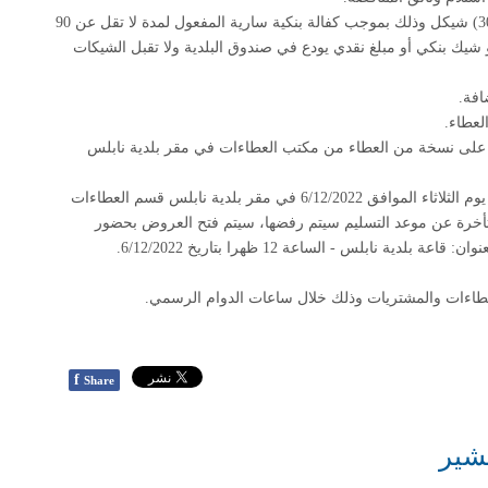
يجب على المناقص تقديم كفالة تأمين ابتدائي بقيمة (30000) شيكل وذلك بموجب كفالة بنكية سارية المفعول لمدة لا تقل عن 90
و شيك بنكي أو مبلغ نقدي يودع في صندوق البلدية ولا تقبل الشيكات
افة
.
لعطاء
.
 على نسخة من العطاء من مكتب العطاءات في مقر بلدية نابلس
أخر موعد لتسليم العروض الساعة الثانية عشرة ظهرا من يوم الثلاثاء الموافق 6/12/2022 في مقر بلدية نابلس قسم العطاءات
لمتأخرة عن موعد التسليم سيتم رفضها، سيتم فتح العروض بحضور
 نابلس - الساعة 12 ظهرا بتاريخ 6/12/2022
.
طاءات والمشتريات وذلك خلال ساعات الدوام الرسمي
.
f
Share
شير