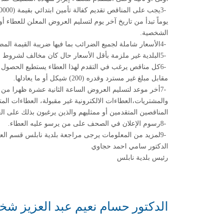
3-
يوماً تبدأ من تاريخ آخر يوم لتسليم العروض المعلن للعطاء أ
الشخصية
.
4-
الأسعار شاملة لجميع الضرائب بما فيها ضريبة القيمة المض
5-
البلدية غير ملزمة بأقل الأسعار حال كان مخالف لشروط ا
6-
كل مناقص يرغب في التقدم لهذا العطاء يستطيع الحصول
مقابل مبلغ غير مسترد وقدره (200) شيكل أو ما يعادلها
.
7-
والمشتريات،العطاءات الالكترونية غير مقبولة، العطاءات ا
المناقصين المتقدمين أو ممثليهم والذين يرغبون بذلك على العنوان: قاعة بلدية
8-
رسوم الإعلان في الصحف على من يرسو عليه العطاء
.
9-
لمزيد من المعلومات يرجى مراجعة بلدية نابلس قسم الع
الدكتور سامي احمد حجاوي
رئيس بلدية نابلس
الدكتور حسام نعيم عبد العزيز شخ