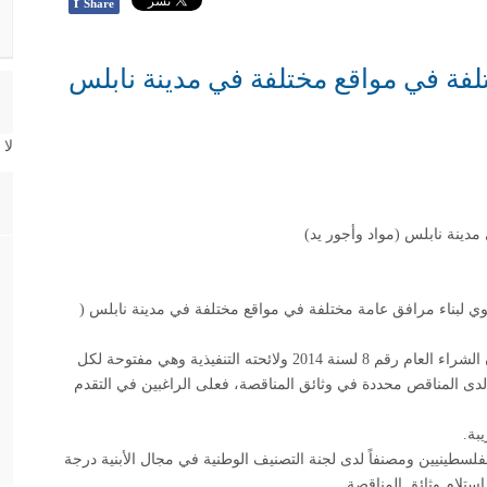
f
Share
فة في مواقع مختلفة في مدينة نابلس
لا
دينة نابلس (مواد وأجور يد)
ي لبناء مرافق عامة مختلفة في مواقع مختلفة في مدينة نابلس (
ستتم المناقصة من خلال عطاءات تنافسية وفقا لأحكام قانون الشراء العام رقم 8 لسنة 2014 ولائحته التنفيذية وهي مفتوحة لكل
ا لدى المناقص محددة في وثائق المناقصة، فعلى الراغبين في التقدم
بة
.
فلسطينيين ومصنفاً لدى لجنة التصنيف الوطنية في مجال الأبنية درجة
استلام وثائق المناقصة
.