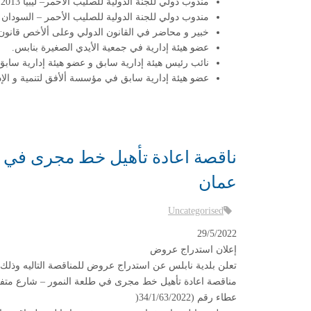
مندوب دولي للجنة الدولية للصليب ألأحمر– ليبيا 2013
مندوب دولي للجنة الدولية للصليب الأحمر – السودان \ دا
خبير و محاضر في القانون الدولي وعلى ألأخص قانون 
عضو هيئة إدارية في جمعية الأيدي الصغيرة بنابس.
نائب رئيس هيئة إدارية سابق و عضو هيئة إدارية سابق
عضو هيئة إدارية سابق في مؤسسة ألأفق لتنمية و الإد
ناقصة اعادة تأهيل خط مجرى في ط
عمان
Uncategorised
29/5/2022
إعلان استدراج عروض
تعلن بلدية نابلس عن استدراج عروض للمناقصة التاليه وذلك
مناقصة اعادة تأهيل خط مجرى في طلعة النمور – شارع مت
عطاء رقم (34/1/63/2022
)