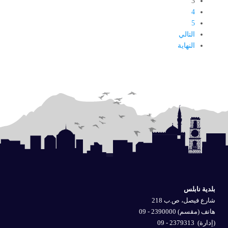
3
4
5
التالي
النهاية
بلدية نابلس
شارع فيصل، ص.ب 218
هاتف (مقسم) 2390000 - 09
(إدارة)
2379313 - 09