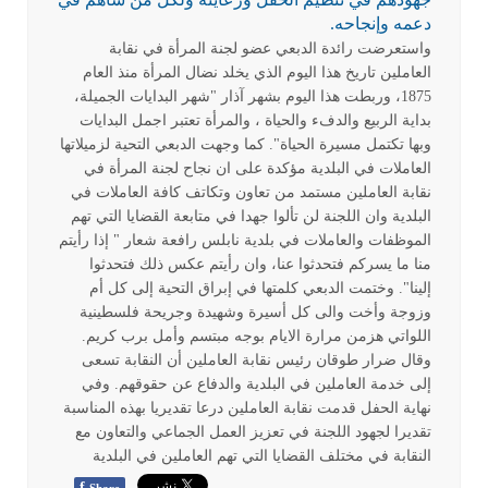
دعمه وإنجاحه.
واستعرضت رائدة الدبعي عضو لجنة المرأة في نقابة
العاملين تاريخ هذا اليوم الذي يخلد نضال المرأة منذ العام
1875، وربطت هذا اليوم بشهر آذار "شهر البدايات الجميلة،
بداية الربيع والدفء والحياة ، والمرأة تعتبر اجمل البدايات
وبها تكتمل مسيرة الحياة". كما وجهت الدبعي التحية لزميلاتها
العاملات في البلدية مؤكدة على ان نجاح لجنة المرأة في
نقابة العاملين مستمد من تعاون وتكاتف كافة العاملات في
البلدية وان اللجنة لن تألوا جهدا في متابعة القضايا التي تهم
الموظفات والعاملات في بلدية نابلس رافعة شعار " إذا رأيتم
منا ما يسركم فتحدثوا عنا، وان رأيتم عكس ذلك فتحدثوا
إلينا". وختمت الدبعي كلمتها في إبراق التحية إلى كل أم
وزوجة وأخت والى كل أسيرة وشهيدة وجريحة فلسطينية
اللواتي هزمن مرارة الايام بوجه مبتسم وأمل برب كريم.
وقال ضرار طوقان رئيس نقابة العاملين أن النقابة تسعى
إلى خدمة العاملين في البلدية والدفاع عن حقوقهم. وفي
نهاية الحفل قدمت نقابة العاملين درعا تقديريا بهذه المناسبة
تقديرا لجهود اللجنة في تعزيز العمل الجماعي والتعاون مع
النقابة في مختلف القضايا التي تهم العاملين في البلدية
f