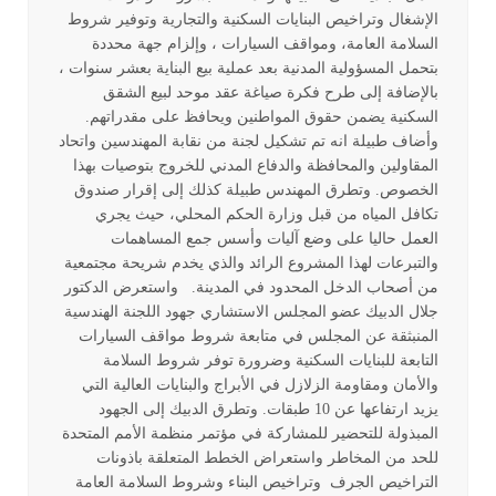
الإشغال وتراخيص البنايات السكنية والتجارية وتوفير شروط
السلامة العامة، ومواقف السيارات ، وإلزام جهة محددة
بتحمل المسؤولية المدنية بعد عملية بيع البناية بعشر سنوات ،
بالإضافة إلى طرح فكرة صياغة عقد موحد لبيع الشقق
السكنية يضمن حقوق المواطنين ويحافظ على مقدراتهم.
وأضاف طبيلة انه تم تشكيل لجنة من نقابة المهندسين واتحاد
المقاولين والمحافظة والدفاع المدني للخروج بتوصيات بهذا
الخصوص. وتطرق المهندس طبيلة كذلك إلى إقرار صندوق
تكافل المياه من قبل وزارة الحكم المحلي، حيث يجري
العمل حاليا على وضع آليات وأسس جمع المساهمات
والتبرعات لهذا المشروع الرائد والذي يخدم شريحة مجتمعية
من أصحاب الدخل المحدود في المدينة. واستعرض الدكتور
جلال الدبيك عضو المجلس الاستشاري جهود اللجنة الهندسية
المنبثقة عن المجلس في متابعة شروط مواقف السيارات
التابعة للبنايات السكنية وضرورة توفر شروط السلامة
والأمان ومقاومة الزلازل في الأبراج والبنايات العالية التي
يزيد ارتفاعها عن 10 طبقات. وتطرق الدبيك إلى الجهود
المبذولة للتحضير للمشاركة في مؤتمر منظمة الأمم المتحدة
للحد من المخاطر واستعراض الخطط المتعلقة باذونات
التراخيص الجرف وتراخيص البناء وشروط السلامة العامة