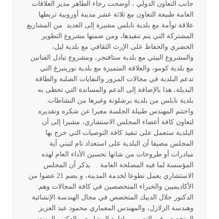
جانب التعاون الدولي ، أوضحت رجاء الطاهر مدير العلاقات
العامة طبيعة التعاون مع ثلاثة عشر مدينة أوروبية تربطها
علاقة توأمة مع بلدية نابلس مشيرة إلى العديد من المشاريع
المشتركة التي يتم تنفيذها، ومن ضمنها مشروع التطوير
الحضري والحفاظ على الإرث الثقافي مع بلدية ليل،
والمشروع البيئي مع بلدية ستافنجر، ومشروع تبادل الفنانين
مع بلدية كومو، والعلاقة المتميزة مع بلدية نورينبرغ التي
تدعم البلدية في مجالات المرور والنفايات الصلبة والطاقة
البديلة، هذا بالإضافة إلى الدعم والمساندة التي تحظى به
بلدية نابلس من بلدية برشلونة وغيرها من النشاطات.
واختتم المهندس طبيلة الجلسة معبرا عن شكره وتقديره
لتعاون كافة أعضاء المجلس الاستشاري، مشيرا إلى أن
البلدية ستعمل على تنفيذ كافة التوصيات التي خرج بها
المجلس مضيفا أن البلدية على استعداد تام لتبني أية
مبادرات أو طروحات من شانها تحسين الأداء العام لهذه
المؤسسة لما فيه المصلحة العامة . يذكر أن المجلس
الاستشاري يعمل تطوعا لخدمة المدينة، و يضم 21 عضوا من
الأكاديميين والخبراء المتخصصين في كافة المجالات وهم:
الدكتور جلال الدبيك المتخصص في مجال الهندسة الإنشائية
وهندسة الزلازل، والمهندس المعماري محمود عبد العزيز
المتخصص في التصميم وإدارة المشاريع، والدكتور المهندس