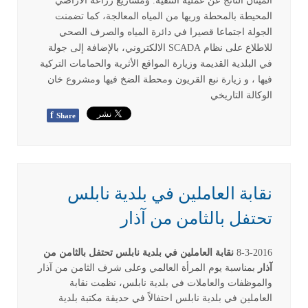
الميثان الناتج عن عملية التنقية. ومشاريع زراعة الاراضي
المحيطة بالمحطة وريها من المياه المعالجة، كما تضمنت
الجولة اجتماعا قصيرا في دائرة المياه والصرف الصحي
للاطلاع على نظام SCADA الالكتروني، بالإضافة إلى جولة
في البلدية القديمة وزيارة المواقع الأثرية والحمامات التركية
فيها ، و زيارة نبع القريون ومحطة الضخ فيها ومشروع خان
الوكالة التاريخي
f
Share
نقابة العاملين في بلدية نابلس
تحتفل بالثامن من آذار
8-3-2016
نقابة العاملين في بلدية نابلس تحتفل بالثامن من
آذار
بمناسبة يوم المرأة العالمي وعلى شرف الثامن من آذار
والموظفات والعاملات في بلدية نابلس، نظمت نقابة
العاملين في بلدية نابلس احتفالاً في حديقة مكتبة بلدية