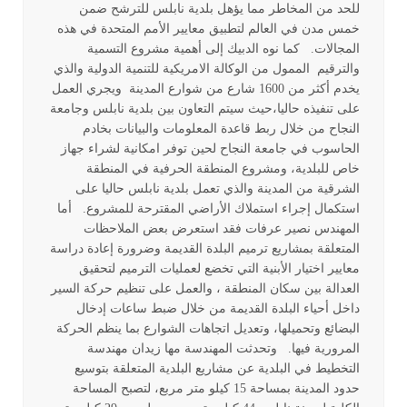
للحد من المخاطر مما يؤهل بلدية نابلس للترشح ضمن
خمس مدن في العالم لتطبيق معايير الأمم المتحدة في هذه
المجالات. كما نوه الدبيك إلى أهمية مشروع التسمية
والترقيم الممول من الوكالة الامريكية للتنمية الدولية والذي
يخدم أكثر من 1600 شارع من شوارع المدينة ويجري العمل
على تنفيذه حاليا،حيث سيتم التعاون بين بلدية نابلس وجامعة
النجاح من خلال ربط قاعدة المعلومات والبيانات بخادم
الحاسوب في جامعة النجاح لحين توفر امكانية لشراء جهاز
خاص للبلدية، ومشروع المنطقة الحرفية في المنطقة
الشرقية من المدينة والذي تعمل بلدية نابلس حاليا على
استكمال إجراء استملاك الأراضي المقترحة للمشروع. أما
المهندس نصير عرفات فقد استعرض بعض الملاحظات
المتعلقة بمشاريع ترميم البلدة القديمة وضرورة إعادة دراسة
معايير اختيار الأبنية التي تخضع لعمليات الترميم لتحقيق
العدالة بين سكان المنطقة ، والعمل على تنظيم حركة السير
داخل أحياء البلدة القديمة من خلال ضبط ساعات إدخال
البضائع وتحميلها، وتعديل اتجاهات الشوارع بما ينظم الحركة
المرورية فيها. وتحدثت المهندسة مها زيدان مهندسة
التخطيط في البلدية عن مشاريع البلدية المتعلقة بتوسيع
حدود المدينة بمساحة 15 كيلو متر مربع، لتصبح المساحة