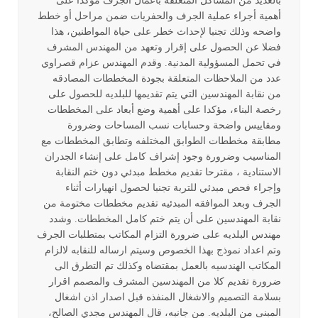
بالعديد من المشاكل المتعلقة بأعمال الجرف مؤكدا على
أهمية أجراء عملية الجرف والحفريات ضمن مراحل أو خطط
واضحه وذلك تجنبا لإحداث خطر على حياة المواطنين، هذا
فضلا عن الحصول على إقرار وتعهد من المهندس المشرف
في تحمل المسؤولية المدنية. وقدم المهندس عزام قصراوي
عدد من الملاحظات المتعلقة بجودة المخططات المصادقه
من نقابة المهندسين التي يتم تقديمها للبلديه للحصول على
رخصة البناء، مؤكدا على أهمية وضع أبعاد على المخططات
ومقاييس واضحة وحسابات نسب المساحات وضرورة
مطابقة مخططات الطوابق المختلفه وتطابق المخططات مع
المناسيب وضرورة وجود إشراف كامل على إنشاء الجدران
الاستنادية ، مقترحا تقديم مخطط مبدئي دون ختم النقابة
وإجراء فحص مبدئي للتربة تجنبا لحصول انهيارات أثناء
الجرف وبعد الموافقه المبدئيه تقديم مخططات مختومة من
نقابة المهندسين على أن يتم ختم كامل المخططات. وشدد
مهندس البلديه على ضرورة التزام المكاتب بمتطلبات الجرف
وتم اعداد نموذج بهذا الخصوص وسيتم ارساله للنقابه لالزام
المكاتب الهندسيه بالعمل بمقتضاه وكذلك تم التطرق الى
ضرورة تقديم كلا من المهندسين المشرف والمصمم اقرار
بسلامة التصميم والاشغال المنفذه قبل اصدار اذن اشغال
المبنى من البلديه. من جانبه، قال المهندس مجدي الصالح،