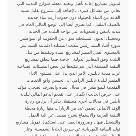
لتمويل مشاريع إعادة تأهيل وتعبيد معظم شوارع المدينة التي
تعاني من مشاكل كبيرة، بالإضافة إلى مشروع تقليل نسبة
الفاقد من المياه للحيلولة دون حدوث أزمة مياه جديدة
بالصيف المقبل. كما تطرق أيضا إلى الوضع المالي العام في
بلدية نابلس والصعوبات التي تواجه البلدية في الجباية
وتحصيل الديون المستحقة سواء من الحكومة أو المواطنين.
بدوره أشاد السيد رئيس مكتب الممثليه الالمانية السيد بيتر
بالمستوى الفني المميز لمشاريع المياه وتنفيذها من قبل
البلدية وفق المعايير الدولية ، خاصة فيما يتعلق بمشاريع
التنقية المسبقة التي يتم تنفيذها في بعض المنشئات الصناعية
غرب مدينة نابلس، الأمر الذي يدل على مستوى الاداء
المتميز لبلدية نابلس الرامي الى تحسين واقع الخدمات
المقدمة للمواطنين في مجال المياه والصرف الصحي، مؤكدا
على حرص الجانب الألماني على تقديم الدعم المالي لبلدية
نابلس في مجالات أخرى مستقبلا. يذكر أن برنامج زيارة
الوفد الألماني تضمن عدد من الزيارات منها زيارة محطة
التنقية الغربية والاستماع لشرح مفصل عن آلية العمل
والتشغيل فيها ، وضرورة العمل على استكمال تمويل مشاريع
توليد الطاقة الكهربائية عن طريق الخلايا الشمسية، وغاز