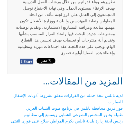
تطويرهم وبناء قدراتهم من خلال ورشات العمل التدريبية
بهدف الارتقاء بمستوى العمل. وفي نهاية الاجتماع توصل
المجتمعون إلى العمل على فرز لجنة تتألف من اتحاد
المقاولين ونقابة المهندسين والبلدية ووزارة الأشغال تكون
مهمتها متابعة ومراقبة المشاريع الاستثمارية، وتقديم توصيات
ومقترحات جديدة للبحث فيها واتخاذ القرار المناسب بشأنها
وتقديم أية مقترحات أو تعليمات بهدف تحسين هذا القطاع
الهام. ويجب على هذه اللجنة عقد اجتماعات دورية وتنظيمية
وإعطاء هذه القضايا أولوية قصوى.
f
Share
المزيد من المقالات...
لدية نابلس تتخذ جملة من القرارات تتعلق بشروط أذونات الإشغال
للعمارات
فوز فريق محافظة نابلس في برنامج صوت الشباب العربي
طبيلة يحاور المجلس التطوعي الشبابي ويستمع إلى مطالبهم
رئيس لجنة إدارة بلدية نابلس يكرم المواطن صلاح علي فوزي التيتي