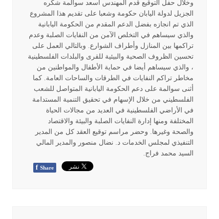
وخلال حفل التوقيع قدم المهندس اسعد سوالمة شكره
الجزيل لدولة اليابان حكومة وشعبا على تقديم هذا المشروع
الذي تم انجازه بفضل الدعم المقدم من الحكومة اليابانية
والذي سيساهم في التخلص الآمن من النفايات الصلبة وعدم
تراكمها بين المنازل وأطراف الشوارع. وبالتالي العمل على
تحسين الظروف الصحية والبيئية للقرى والبلدات الفلسطينية
، والذي سيساهم أيضا في حماية الأطفال والمواطنين من
مخاطر تراكم النفايات في الطرقات والساحات العامة. كما
أثنى سوالمة على دعم الحكومة اليابانية المتواصل للشعب
الفلسطيني من خلال الإسهام في تحقيق التنمية المستدامة
في الأراضي الفلسطينية في العديد من مجالات الحياة
المختلفة ومنها إدارة النفايات الصلبة والبيئة والاقتصاد
والصحة وغيرها. وحضر مراسم توقيع العقد كل من المدير
التنفيذي لمجلس الخدمات د. نضال منصور والمدير المالي
السيد محمد فراج.
f
Share