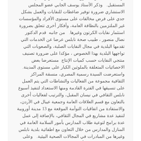
المستقبل. وذكر الأستاذ يوسف الجابي عضو المجلس
الاستشاري ضرورة توفير ضاغطات للنفايات والعمل بشكل
جدي على فرض مخالفات على مستوى الأفراد والمؤسسات
غير الملتزمين بالنظافة العامة، وأفكار أخرى تتعلق بضرورة
استثمار نفايات الكرتون وغيرها. من جانبه قدم الدكتور
نضال منصور ، طبيب صحة نابلس عرضا عن الخدمات التي
تقدمها البلدية في مجال النفايات الصلبة، والصعوبات التي
تواجهها البلدية بهذا الخصوص ، مؤكدا على ضرورة تصنيف
منتجي النفايات حسب كميات الإنتاج مستعرضا بعض
الاحصائيات المتعلقة بالملوثين الكبار على مستوى المدينة.
واستعرضت السيدة رسمية المصري، منسقة المراكز
الثقافية مجموعة من الفعاليات والنشاطات التي يتم العمل
على تنسيقها في الفترة القادمة ومنها الاستعداد لتنفيذ أسبوع
نابلس الثقافي في نيسان المقبل، والترتيب لفعاليات أخرى
بالتعاون مع قسم العلاقات العامة وجمعية عيبال في الأردن،
والاستفادة من اتفاقيات التوأمة الموقعة مع 13 مدينة أوروبية
لتنفيذ عدة مشاريع في المجال الثقافي، بالإضافة إلى عمل
عدة برامج لتوعية طلاب المدارس بأمور السلامة العامة في
المنازل والمدارس من خلال التعاون مع اطفائية بلدية نابلس
وغيرها من المبادرات في المجالات الصحية البيئية. وعلى