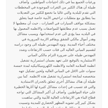
ورغبات الجميع بما في ذلك احتياجات المواطنين. وأضاف
طبيلة أن هناك الكثير من الثغرات الموجودة في المخططات
التي تقدم للبلدية والتي غالبا ما تخضع للكثير من التعديلات
بما يتطابق مع متطلبات تراخيص الأبنية خاصة فيما يتعلق
بمشكلة مواقف السيارات في العمارات ، حيث أن معظمها لا
تعمل بسبب عدم مطابقتها للمواصفات والانظمه المعمول بها
في البلديه مما يؤدي الى عدم استخدامها، ويسبب مشاكل
وهدر أموال مالكي الشقق ويفاقم الازمة المرورية في
مختلف أحياء المدينة. ونوه المهندس طبيله الى وجود دراسه
لتقسيم المباني العاليه الى فئات حسب الارتفاعات وشدد
المهندس طبيله على ضرورة التزام مالكي المباني
الاستثماريه بالتوقيع على تعهد بضمان استمرارية تشغيل
انظمة السلامه العامه والانظمه الكهروميكانيكيه لمدة خمسة
سنوات على الاقل في المباني العاليه ولحين تشكيل جهه
متخصصه لمتابعة استمرارية تشغيل هذه الانظمه. كما بين
طبيلة أن هناك مشاكل أخرى تتعلق بالجدران الاستنادية
والتي قد تتسبب في إحداث مشاكل كثيرة لها آثارها الخطيرة
على حياة المواطنين. وأضاف أن أكبر المشاكل التي تواجه
قطاع البناء هي الارتفاعات العالية للأبنية والتي ساهمت
بشكل كبير إلى تشويه المظهر الحضاري للمدينة وتسببت