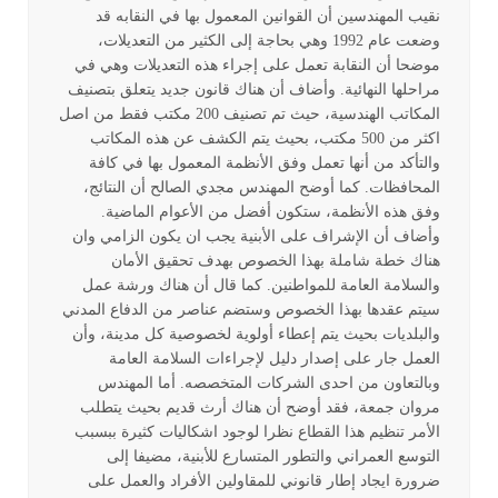
نقيب المهندسين أن القوانين المعمول بها في النقابه قد
وضعت عام 1992 وهي بحاجة إلى الكثير من التعديلات،
موضحا أن النقابة تعمل على إجراء هذه التعديلات وهي في
مراحلها النهائية. وأضاف أن هناك قانون جديد يتعلق بتصنيف
المكاتب الهندسية، حيث تم تصنيف 200 مكتب فقط من اصل
اكثر من 500 مكتب، بحيث يتم الكشف عن هذه المكاتب
والتأكد من أنها تعمل وفق الأنظمة المعمول بها في كافة
المحافظات. كما أوضح المهندس مجدي الصالح أن النتائج،
وفق هذه الأنظمة، ستكون أفضل من الأعوام الماضية.
وأضاف أن الإشراف على الأبنية يجب ان يكون الزامي وان
هناك خطة شاملة بهذا الخصوص بهدف تحقيق الأمان
والسلامة العامة للمواطنين. كما قال أن هناك ورشة عمل
سيتم عقدها بهذا الخصوص وستضم عناصر من الدفاع المدني
والبلديات بحيث يتم إعطاء أولوية لخصوصية كل مدينة، وأن
العمل جار على إصدار دليل لإجراءات السلامة العامة
وبالتعاون من احدى الشركات المتخصصه. أما المهندس
مروان جمعة، فقد أوضح أن هناك أرث قديم بحيث يتطلب
الأمر تنظيم هذا القطاع نظرا لوجود اشكاليات كثيرة ببسبب
التوسع العمراني والتطور المتسارع للأبنية، مضيفا إلى
ضرورة ايجاد إطار قانوني للمقاولين الأفراد والعمل على