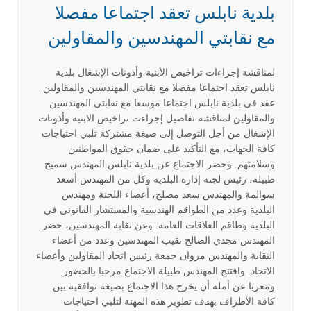
بلدية نابلس تعقد اجتماعا مفصلا
مع نقابتي المهندسين والمقاولين
لمناقشة إجراءات تراخيص الأبنية وأذونات الإشغال بلدية
نابلس تعقد اجتماعا مفصلا مع نقابتي المهندسين والمقاولين
عقد في بلدية نابلس اجتماعا موسعا مع نقابتي المهندسين
والمقاولين لمناقشة تفاصيل إجراءت تراخيص الابنية وأذونات
الإشغال من أجل التوصل إلى صيغة مشتركة تلبي احتياجات
كافة الجهات، مع التأكيد على ضمان حقوق المواطنين
وسلامتهم. وحضر الاجتماع عن بلدية نابلس المهندس سميح
طبيلة، رئيس لجنة إدارة البلدية وكل من المهندس أسعد
سوالمة والمهندس سعد مصلح، أعضاء اللجنة ومهندس
البلدية وعدد من الطواقم الهندسية والمستشار القانوني في
البلدية وطاقم العلاقات العامة. وعن نقابة المهندسين، حضر
المهندس مجدي الصالح نقيب المهندسين وعدد من أعضاء
النقابة والمهندس مروان جمعة رئيس اتحاد المقاولين وأعضاء
الاتحاد. وافتتح المهندس طبيلة الاجتماع مرحبا بالحضور
ومعربا عن أمله أن يخرج هذا الاجتماع بصيغة توافقية بين
كافة الأطراف بهدف تطوير هذه المهنة لتلبي احتياجات