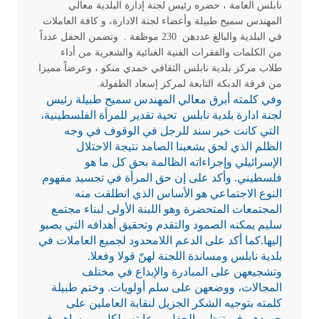
نابلس العامة ، حضره رئيس لجنة إدارة البلدية معالي
المهندس سميح طبيلة وأعضاء لجنة الادارة، و كافة العاملات
في البلدية والبالغ عددهن 230 موظفة . وتضمن الحفل عدداً
من الكلمات والفقرات الفنية الغنائية والشعرية من أداء
طلاب مركز بلدية نابلس الثقافي حمدي منكو ، وعرضاً مميزا
من فرقة الدبكة التابعة لمركز إسعاد الطفولة.
وفي كلمته أبرق معالي المهندس سميح طبيلة رئيس
لجنة ادارة بلدية نابلس تحية تقدير للمرأة الفلسطينية،
التي كانت خير سند للرجل في الوقوف في وجه
الظلم الذي لحق بشعبنا الصامد نتيجة الاحتلال
الإسرائيلي وإجراءاته الظالمة بحق كل ما هو
فلسطيني. وأكد على إن حق المرأة في تجسيد مفهوم
النوع الاجتماعي هو الأساس الذي انطلقت منه
المجتمعات المتحضرة وهو اللبنة الأولى لبناء مجتمع
سليم يمكنه الصمود والتقدم وتحقيق أهدافه التي يصبو
إليها.كما أكد على الدعم اللامحدود لجميع العاملات في
بلدية نابلس ومساندة اللجنة لهنّ قولا وفعلا.
وتشجيعهن على المبادرة والإبداع في مختلف
المجالات، ووضعهن على سلم أولويات. وختم طبيلة
كلمته بتوجيه الشكر الجزيل لنقابة العاملين على
جهودهم في تنظيم الحفل ورعايته ولكل من ساهم في