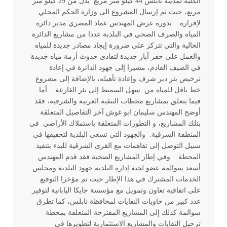
الكلية لمدينة نابلس 44 كيلو متر مربع بدل من 29 كيلو متر
مربع، حيث تم إرسال المشروع الى وزارة الحكم المحلي
لإقراره. بدوره عرض المهندس عماد المصري مدير دائرة
المياه والصرف الصحي في البلدية عددا من مشاريع الدائرة
الحالية والتي تتركز على ضرورة إيجاد مصادر جديدة للمياه
والعمل على حفر آبار جديدة لتفادي حدوث أزمة مياه جديدة
في الصيف القادم، مشيرا إلى جهود الدائرة في إعادة
ترخيص بئر دير شرف وإعادة تأهيله، بالإضافة إلى مشروع
خط ناقل للمياه من سهل السميط إلى بئر الفارعة. أما
فيما يتعلق بمشاريع محطات التنقية الغربية والشرقية، فقد
أوضح المهندس سليمان ابو غوش آخر التفاصيل المتعلقة
بتلك المشاريع، و التطورات المتعلقة باستملاك الأراضي في
المنطقة الشرقية. والجهود التي تسعى البلدية لتحقيقها في
سبيل التوصل إلى تفاهمات مع القرى الشرقية للبدء بتنفيذ
المحطة. وفي إطار المشاريع الصحية فقد قدم المهندس
أسعد سوالمة عضو لجنة إدارة البلدية جهود البلدية ومجلس
الخدمات المشترك في هذا الإطار حيث تم مؤخرا التوقيع
على اتفاقية تعاون وتمويل مع مؤسسة جايكا اليابانية لتوفير
عدد كبير من حاويات النفايات لمحافظة نابلس، كما تطرق
سوالمة كذلك إلى المشاريع المقترحة المتعلقة بمحطة
ترحيل النفايات والمشاريع الاستثمارية لتطويرها في