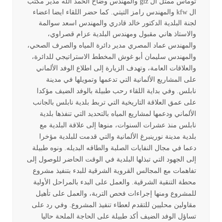
توماس ممثل ال giz والمهندس وضاح الحمد الله مدير مكتب
ال kfw والمهندس رامز التيتي. كما حضر اللقاء ايضا اعضاء
لجنة البلدية الدكتور خالد قادري والمهندس اسعد سوالمة
والاستاذ هاني مقبول ومهندس البلدية عزام قصراوي،
والمهندس ع
ماد المصري مدير دائرة المياه والصرف الصحي،
والمهندس سليمان أبو غوش المخطط الاستراتيجي للدائرة،
والعلاقات العامة، وتهدف الزيارة إلى اطلاع الوفد الألماني
على المشاريع الألمانية التي تدعمها وتمويلها في مدينة
نابلس. وفي بداية اللقاء رحب طبيلة بالوفد الضيف مؤكدا
على عمق العلاقة التاريخية التي تربط بلدية نابلس بالجانب
الألماني ودعمها لمشاريع المياه بالتحديد التي تنفذها بلدية
نابلس منذ عشرات السنوات، منوها إلى علاقة البلدية مع
بلدية مدينة نورينبرغ الألمانية والتي قدمت للبلدية مؤخرا
دعما في مجال النفايات الصلبة والطاقه البديله. ونوه طبيلة
إلى الجهود التي تبذلها البلدية في الوقت الحاضر للوصول إلى
تفاهمات مع المجالس القروية الشرقية للبدء بتنفيذ مشروع
محطة التنقية الشرقية. والعمل على البدء بالمراحل الأولية
للمشروع ومنها إجراءات فحص التربة، والعمل على تأهيل
مقاولين محليين للتقدم لعطاء تنفيذ المشروع. وفي رد على
تساؤل الوفد الضيف أكد طبيلة على الحاجة الملحة حاليا