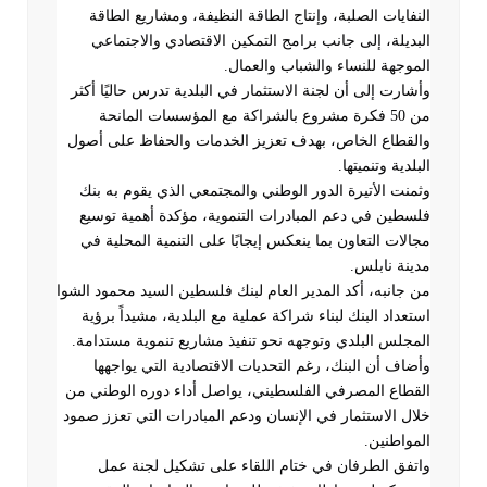
النفايات الصلبة، وإنتاج الطاقة النظيفة، ومشاريع الطاقة
البديلة، إلى جانب برامج التمكين الاقتصادي والاجتماعي
الموجهة للنساء والشباب والعمال
.
وأشارت إلى أن لجنة الاستثمار في البلدية تدرس حاليًا أكثر
من 50 فكرة مشروع بالشراكة مع المؤسسات المانحة
والقطاع الخاص، بهدف تعزيز الخدمات والحفاظ على أصول
البلدية وتنميتها
.
وثمنت الأتيرة الدور الوطني والمجتمعي الذي يقوم به بنك
فلسطين في دعم المبادرات التنموية، مؤكدة أهمية توسيع
مجالات التعاون بما ينعكس إيجابًا على التنمية المحلية في
مدينة نابلس
.
من جانبه، أكد المدير العام لبنك فلسطين السيد محمود الشوا
استعداد البنك لبناء شراكة عملية مع البلدية، مشيداً برؤية
المجلس البلدي وتوجهه نحو تنفيذ مشاريع تنموية مستدامة.
وأضاف أن البنك، رغم التحديات الاقتصادية التي يواجهها
القطاع المصرفي الفلسطيني، يواصل أداء دوره الوطني من
خلال الاستثمار في الإنسان ودعم المبادرات التي تعزز صمود
المواطنين
.
واتفق الطرفان في ختام اللقاء على تشكيل لجنة عمل