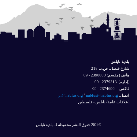
بلدية نابلس
شارع فيصل، ص.ب 218
هاتف (مقسم) 2390000 - 09
(إدارة)
2379313 - 09
فاكس 2374690 - 09
ايميل: 
nablus@nablus.org
٬
pr@nablus.org
(علاقات عامة) نابلس - فلسطين
©2024 حقوق النشر محفوظة لــ بلدية نابلس