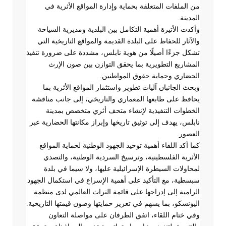
من الملفات المتعلقة بحماية وإدارة المواقع الأثرية في
المدينة
.
وأكدت الأتيرة أهمية التكامل بين البلدية ومديرية السياحة
والآثار للحفاظ على البلدة القديمة والمواقع التاريخية التي
تشكل جزءًا أصيلًا من هوية نابلس، مشددة على ضرورة تنفيذ
المشاريع التطويرية بما يحقق التوازن بين صون الإرث
الحضاري وحماية حقوق المواطنين
.
وبحث الجانبان آليات تطوير واستثمار المواقع الأثرية بما
يحافظ على طابعها المعماري والتاريخي، إلى جانب مناقشة
الخطوات التنفيذية لإنشاء متحف أثري متخصص بمدينة
نابلس، يهدف إلى توثيق تاريخها وإبراز مكانتها الحضارية عبر
العصور
.
كما أكد اللقاء أهمية توحيد الجهود الوطنية لحماية المواقع
الأثرية الفلسطينية، وترسيخ السردية الوطنية، والتصدي
لمحاولات السيطرة الإسرائيلية عليها، ولا سيما في بلدة
سبسطية، مع التأكيد على أهمية الإسراع في استكمال الجهود
الرامية إلى إدراجها على قائمة التراث العالمي لدى منظمة
اليونسكو، بما يسهم في تعزيز حمايتها وصون قيمتها التاريخية
.
وفي ختام اللقاء، اتفق الطرفان على مواصلة التعاون