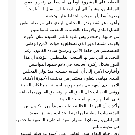
الحفاظ على المشروع الوطني الفلسطيني وتعزيز صمود
المواطنين، مشيراً إلى أن بلدية نابلس تمثل إرثاً تاريخياً
وصرحاً وطنياً يستوجب الحفاظ عليه ودعمه
.
وأعرب عن ثقته بقدرة المجلس البلدي على مواصلة تطوير
العمل البلدي والارتقاء بالخدمات المقدمة للمواطنين
.
من جانبها، رحبت رئيس بلدية نابلس السيدة عنان الأتيرة
بالوفد، مثمنة الدور الذي تضطلع به قوات الأمن الوطني
الفلسطيني في حفظ الأمن وترسيخ سيادة القانون، رغم
التحديات التي يمر بها الشعب الفلسطيني، مؤكدة أن هذا
الدور يشكل ركيزة أساسية في دعم صمود المواطنين
.
وأشارت الأتيرة إلى أن البلدية حظيت، منذ تولي المجلس
البلدي مهامه، بتعاون مستمر من مختلف الأجهزة الأمنية،
الأمر الذي أسهم في دعم جهودها لحماية الممتلكات العامة،
ووقف التعديات على الحق العام، وتطبيق القانون بما يحافظ
على النظام ويخدم المصلحة العامة
.
وأكدت أن المرحلة الحالية تتطلب مزيداً من التكامل بين
المؤسسات الوطنية لمواجهة التحديات، وتعزيز صمود
المواطنين، وضمان استمرار تنفيذ المشاريع التنموية والخدمية
في مدينة نابلس
.
وفي ختام اللقاء، شدد الجانبان على أهمية مواصلة التنسيق