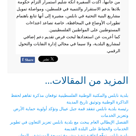
من جانبها، أكدت السفيرة آنكة شليم استمرار التزام حكومة
بلادها بدعم الاستقرار والتنمية في فلسطين، ومواصلة تمويل
مشاريع البنية التحتية في نابلس، مشيرة إلى أنها تتابع باهتمام
تطورات الأوضاع في المحافظة، خاصة تصاعد اعتداءات
المستوطنين على المواطنين الفلسطينيين
.
كما أعربت عن استعدادها لبحث فرص تقديم دعم إضافي
لمشاريع البلدية، ولا سيما في مجالي إدارة النفايات والتحول
الرقمي
.
f
Share
المزيد من المقالات...
بلدية نابلس والمكتبة الوطنية الفلسطينية توقعان مذكرة تفاهم لحفظ
الذاكرة الوطنية وتوثيق تاريخ المدينة
رئيسة بلدية نابلس تتفقد قمة جبل عيبال وتؤكد أولوية حماية الأرض
وتعزيز الخدمات
القنصل الإيطالي العام يبحث مع بلدية نابلس تعزيز التعاون في تطوير
الخدمات والحفاظ على البلدة القديمة
بلدية نابلس توقّع اتفاقية تنفيذ مشروع توسعة المستشفى الوطني