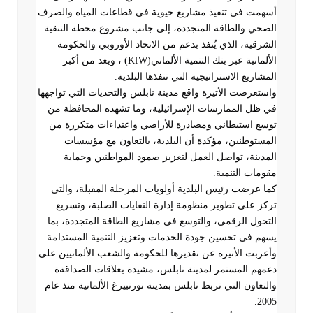
أسهمت في تنفيذ مشاريع حيوية في قطاعات المياه والصرف
الصحي والطاقة المتجددة، إلى جانب مشروع محطة التنقية
الشرقية، الذي يُنفذ بدعم من الاتحاد الأوروبي والحكومة
الألمانية عبر بنك التنمية الألماني
(KfW)
، ويعد من أكبر
المشاريع الاستراتيجية التي تنفذها البلدية
.
واستعرضت الأتيرة واقع مدينة نابلس والتحديات التي تواجهها
في ظل الممارسات الإسرائيلية، وما تشهده المحافظة من
توسع استيطاني ومصادرة للأراضي واعتداءات متكررة من
المستوطنين، مؤكدة أن البلدية، بالتعاون مع مؤسسات
المدينة، تواصل العمل لتعزيز صمود المواطنين وحماية
مقومات التنمية
.
كما عرضت رئيس البلدية أولويات المرحلة المقبلة، والتي
تركز على تطوير منظومة إدارة النفايات الصلبة، وتسريع
التحول الرقمي، والتوسع في مشاريع الطاقة المتجددة، بما
يسهم في تحسين جودة الخدمات وتعزيز التنمية المستدامة
.
وأعربت الأتيرة عن تقديرها للحكومة والشعب الألمانيين على
دعمهم المستمر لمدينة نابلس، مشيدة بعلاقات الصداقةة
والتعاون التي تربط نابلس بمدينة نورنبيرغ الألمانية منذ عام
.
2005